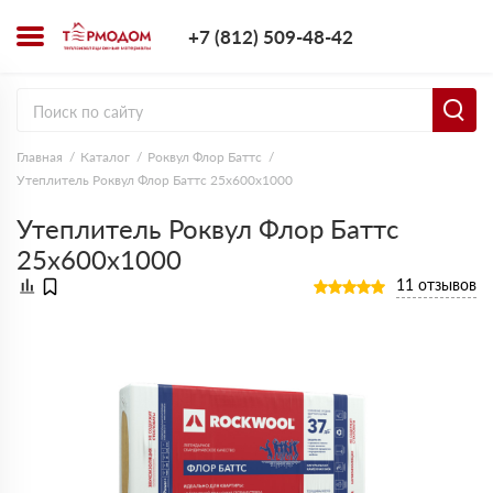
+7 (812) 509-4
+7 (812) 509-48-42
Заказать з
Главная
Каталог
Роквул Флор Баттс
Утеплитель Роквул Флор Баттс 25х600х1000
Утеплитель Роквул Флор Баттс
25х600х1000
11 отзывов