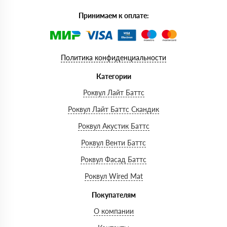
Принимаем к оплате:
Политика конфиденциальности
Категории
Роквул Лайт Баттс
Роквул Лайт Баттс Скандик
Роквул Акустик Баттс
Роквул Венти Баттс
Роквул Фасад Баттс
Роквул Wired Mat
Покупателям
О компании