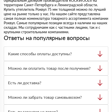
официальным дилером производителя ROCKWOOL® на
территории Санкт-Петербурга и Ленинградской области.
Купить утеплитель Роквул 75 мм толщиной можно по лучшей
цене на рынке только у нас. На нашем сайте представлена
самая полная номенклатура товарного ассортимента компании
Роквул. Самые популярные позиции всегда в наличии на наших
складах. Мы сотрудничаем как с частными лицами, так и с
крупными строительными компаниями.
Ответы на популярные вопросы
Какие способы оплаты доступны?
Можно оплатить заказ наличными, картой или
безналичным переводом на расчётный счёт. Формат
Можно ли оплатить товар после получения?
оплаты лучше заранее согласовать с менеджером при
оформлении заявки.
Да, по большинству заказов доступна оплата после
получения. Вы проверяете товар на месте, сверяете
Есть ли доставка?
количество и состояние, после этого оплачиваете заказ.
Да, доставляем строительные материалы на объект.
Стоимость и сроки зависят от адреса, объёма заказа,
Можно ли забрать товар самовывозом?
типа материала и нужной техники для разгрузки.
Да, самовывоз возможен со склада. Товар выдают
только по предварительно оформленной заявке через
Есть ли гарантия на товар?