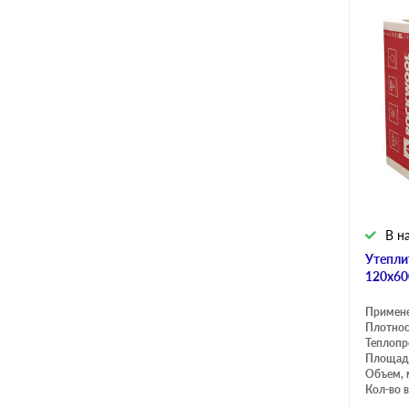
В н
Утепли
120х60
Примен
Плотнос
Теплопр
Площадь
Объем, 
Кол-во в