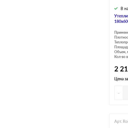
В н
Утепли
180х60
Примен
Плотнос
Теплопр
Площадь
Объем, 
Кол-во в
2 2
Цена з
-
Арт. R