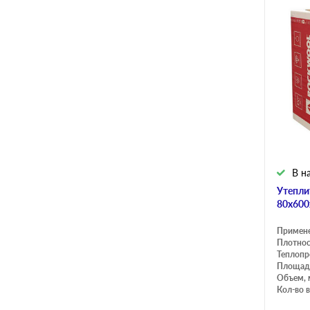
В н
Утепли
80х600
Примен
Плотнос
Теплопр
Площадь
Объем, 
Кол-во в