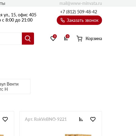
mail@www-minvata.ru
кты
+7 (812) 509-48-42
 ул., 15, офис 405
 с 8:00 до 21:00
Заказать звонок
0
0
Корзина
вул Венти
тс Н
Арт. RokVeBNO-9221