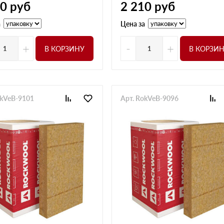
10
руб
2 210
руб
а
Цена за
+
-
+
В КОРЗИНУ
В КОРЗИ
okVeB-9101
Арт. RokVeB-9096