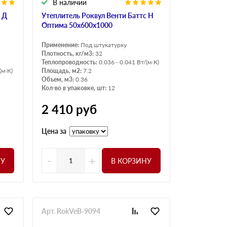
В наличии
 Д
Утеплитель Роквул Венти Баттс Н
Оптима 50х600х1000
Применение:
Под штукатурку
Плотность, кг/м3:
32
Теплопроводность:
0.036 - 0.041 Вт/(м·К)
(м·К)
Площадь, м2:
7.2
Объем, м3:
0.36
Кол-во в упаковке, шт:
12
2 410
руб
Цена за
-
+
НУ
В КОРЗИНУ
Арт. RokVeB-9094