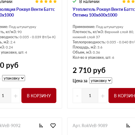
аличии
В наличии
золяция Роквул Венти Баттс
Утеплитель Роквул Венти Баттс
0х1000
Оптима 100х600х1000
ение:
Под штукатурку
Применение:
Под штукатурку
ть, кг/м3:
90
Плотность, кг/м3:
Верхний слой 80,
оводность:
0.035 - 0.039 Вт/(м·К)
нижний слой 37
, м2:
2.4
Теплопроводность:
0.035 - 0.040 Вт/
м3:
0.24
Площадь, м2:
3.6
 упаковке, шт:
4
Объем, м3:
0.36
Кол-во в упаковке, шт:
6
10
руб
2 710
руб
а
Цена за
+
-
+
В КОРЗИНУ
В КОРЗИ
okVeB-9092
Арт. RokVeB-9089