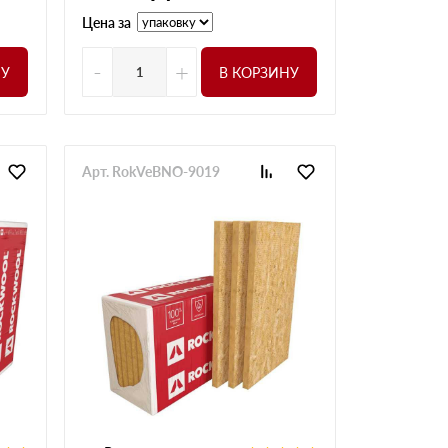
Цена за
-
+
НУ
В КОРЗИНУ
Арт. RokVeBNO-9019