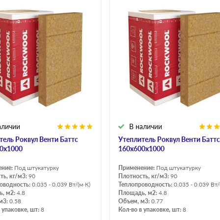
аличии
В наличии
тель Роквул Венти Баттс
Утеплитель Роквул Венти Баттс
0х1000
160х600х1000
ение:
Под штукатурку
Применение:
Под штукатурку
ть, кг/м3:
90
Плотность, кг/м3:
90
оводность:
0.035 - 0.039 Вт/(м·К)
Теплопроводность:
0.035 - 0.039 Вт/
, м2:
4.8
Площадь, м2:
4.8
м3:
0.58
Объем, м3:
0.77
 упаковке, шт:
8
Кол-во в упаковке, шт:
8