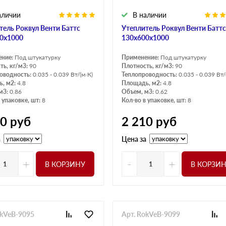
аличии
В наличии
тель Роквул Венти Баттс
Утеплитель Роквул Венти Баттс
0х1000
130х600х1000
ение:
Под штукатурку
Применение:
Под штукатурку
ть, кг/м3:
90
Плотность, кг/м3:
90
оводность:
0.035 - 0.039 Вт/(м·К)
Теплопроводность:
0.035 - 0.039 Вт/
, м2:
4.8
Площадь, м2:
4.8
м3:
0.86
Объем, м3:
0.62
 упаковке, шт:
8
Кол-во в упаковке, шт:
8
10
руб
2 210
руб
а
Цена за
+
-
+
В КОРЗИНУ
В КОРЗИ
okVeB-9095
Арт. RokVeB-9099