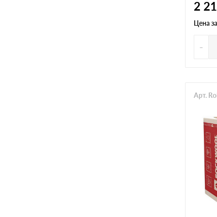
2 2
Цена з
-
Арт. R