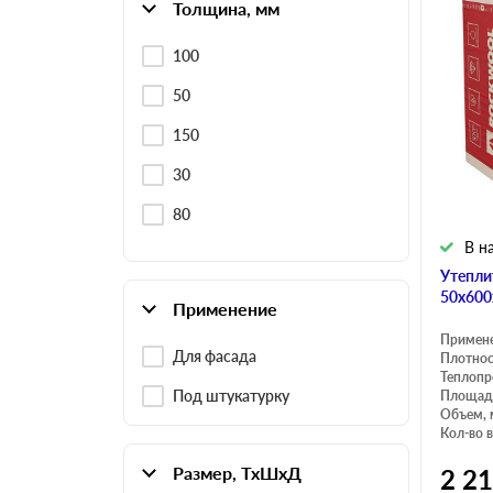
Толщина, мм
100
50
150
30
80
В н
Утепли
50х600
Применение
Примен
Для фасада
Плотнос
Теплопр
Под штукатурку
Площадь
Объем, 
Кол-во в
Размер, ТхШхД
2 2