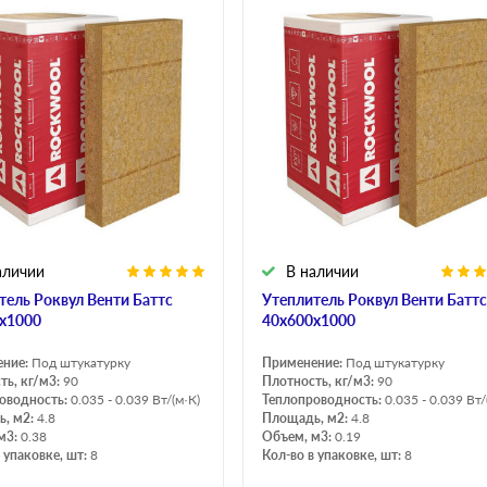
аличии
В наличии
тель Роквул Венти Баттс
Утеплитель Роквул Венти Баттс
х1000
40х600х1000
ение:
Под штукатурку
Применение:
Под штукатурку
ть, кг/м3:
90
Плотность, кг/м3:
90
оводность:
0.035 - 0.039 Вт/(м·К)
Теплопроводность:
0.035 - 0.039 Вт/
, м2:
4.8
Площадь, м2:
4.8
м3:
0.38
Объем, м3:
0.19
 упаковке, шт:
8
Кол-во в упаковке, шт:
8