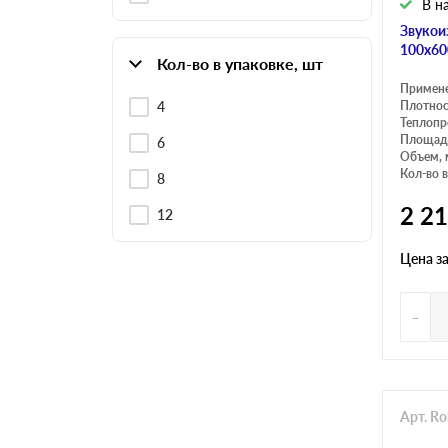
В н
Звукои
100х60
Кол-во в упаковке, шт
Примен
4
Плотнос
Теплопр
Площадь
6
Объем, 
Кол-во в
8
2 2
12
Цена з
-
Арт. R