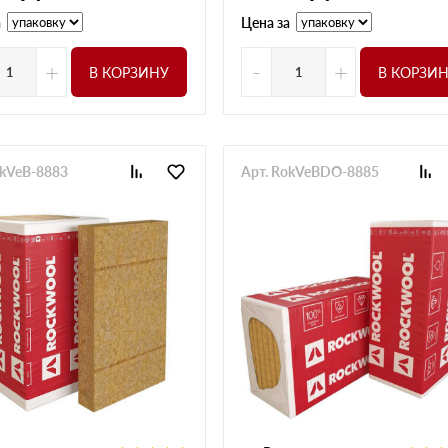
а
Цена за
+
-
+
В КОРЗИНУ
В КОРЗИ
okVeB-8883
Арт. RokVeBDO-8885