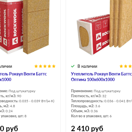
аличии
В наличии
тель Роквул Венти Баттс
Утеплитель Роквул Венти Баттс
х1000
Оптима 100х600х1000
ение:
Под штукатурку
Применение:
Под штукатурку
ть, кг/м3:
90
Плотность, кг/м3:
32
оводность:
0.035 - 0.039 Вт/(м·К)
Теплопроводность:
0.036 - 0.041 Вт/
, м2:
4.8
Площадь, м2:
3.6
м3:
0.24
Объем, м3:
0.36
 упаковке, шт:
8
Кол-во в упаковке, шт:
6
10
руб
2 410
руб