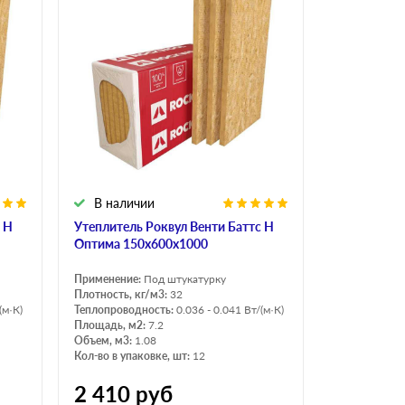
В наличии
 Н
Утеплитель Роквул Венти Баттс Н
Оптима 150х600х1000
Применение:
Под штукатурку
Плотность, кг/м3:
32
(м·К)
Теплопроводность:
0.036 - 0.041 Вт/(м·К)
Площадь, м2:
7.2
Объем, м3:
1.08
Кол-во в упаковке, шт:
12
2 410
руб