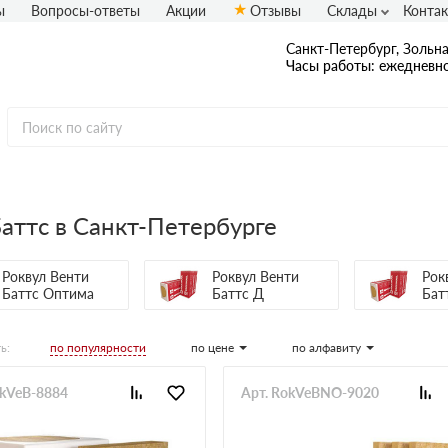
ы
Вопросы-ответы
Акции
Отзывы
Склады
Конта
Санкт-Петербург, Зольная
Часы работы: ежедневно
аттс в Санкт-Петербурге
Роквул Венти
Роквул Венти
Рок
Баттс Оптима
Баттс Д
Бат
по популярности
по цене
по алфавиту
ь:
okVeB-8884
Арт. RokVeBNO-9020