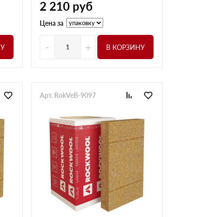
2 210
руб
Цена за
-
+
НУ
В КОРЗИНУ
Арт. RokVeB-9097