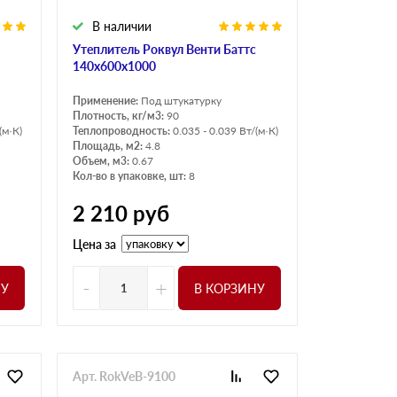
В наличии
Утеплитель Роквул Венти Баттс
140х600х1000
Применение:
Под штукатурку
Плотность, кг/м3:
90
(м·К)
Теплопроводность:
0.035 - 0.039 Вт/(м·К)
Площадь, м2:
4.8
Объем, м3:
0.67
Кол-во в упаковке, шт:
8
2 210
руб
Цена за
-
+
НУ
В КОРЗИНУ
Арт. RokVeB-9100