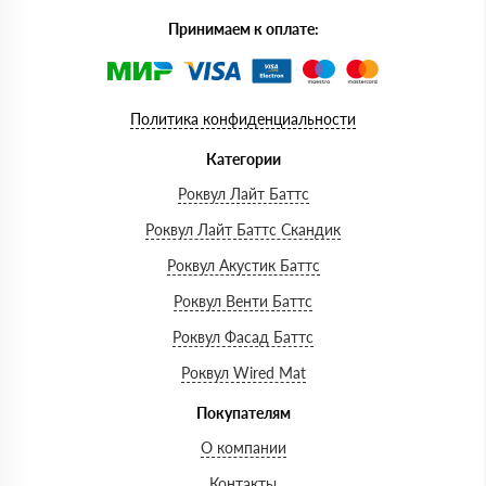
Принимаем к оплате:
Политика конфиденциальности
Категории
Роквул Лайт Баттс
Роквул Лайт Баттс Скандик
Роквул Акустик Баттс
Роквул Венти Баттс
Роквул Фасад Баттс
Роквул Wired Mat
Покупателям
О компании
Контакты