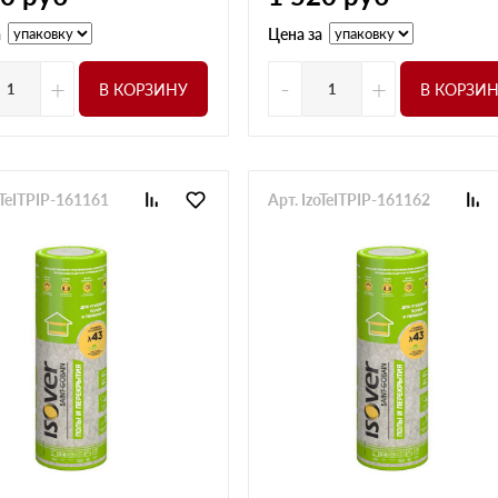
а
Цена за
+
-
+
В КОРЗИНУ
В КОРЗИ
oTeITPIP-161161
Арт. IzoTeITPIP-161162