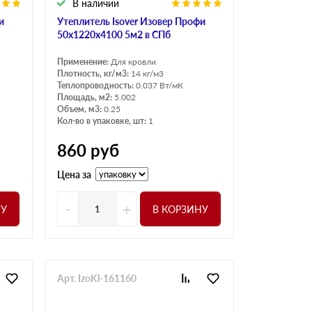
В наличии
и
Утеплитель Isover Изовер Профи
50х1220х4100 5м2 в СПб
Применение:
Для кровли
Плотность, кг/м3:
14 кг/м3
Теплопроводность:
0.037 Вт/мК
Площадь, м2:
5.002
Объем, м3:
0.25
Кол-во в упаковке, шт:
1
860
руб
Цена за
-
+
НУ
В КОРЗИНУ
Арт. IzoKl-161160