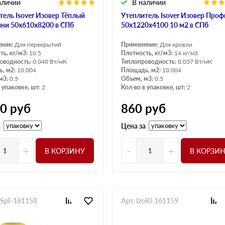
аличии
В наличии
тель Isover Изовер Тёплый
Утеплитель Isover Изовер Проф
ни 50х610х8200 в СПб
50х1220х4100 10 м2 в СПб
ение:
Для перекрытий
Применение:
Для кровли
ть, кг/м3:
10.5
Плотность, кг/м3:
14 кг/м3
оводность:
0.040 Вт/мК
Теплопроводность:
0.037 Вт/мК
, м2:
10.004
Площадь, м2:
10.004
м3:
0.5
Объем, м3:
0.5
 упаковке, шт:
2
Кол-во в упаковке, шт:
2
40
руб
860
руб
а
Цена за
+
-
+
В КОРЗИНУ
В КОРЗИ
oSpT-161158
Арт. IzoKl-161159