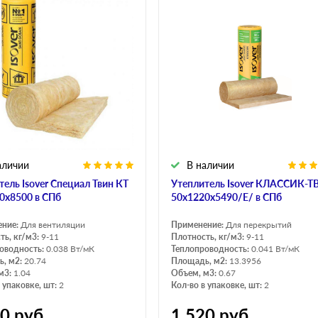
аличии
В наличии
тель Isover Специал Твин КТ
Утеплитель Isover КЛАССИК-
0х8500 в СПб
50х1220х5490/Е/ в СПб
ение:
Для вентиляции
Применение:
Для перекрытий
ть, кг/м3:
9-11
Плотность, кг/м3:
9-11
оводность:
0.038 Вт/мК
Теплопроводность:
0.041 Вт/мК
, м2:
20.74
Площадь, м2:
13.3956
м3:
1.04
Объем, м3:
0.67
 упаковке, шт:
2
Кол-во в упаковке, шт:
2
70
руб
1 520
руб