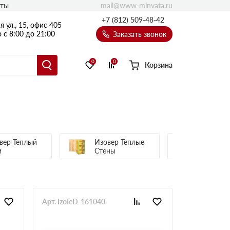
mail@www-minvata.ru
кты
+7 (812) 509-48-42
 ул., 15, офис 405
 с 8:00 до 21:00
Заказать звонок
0
0
Корзина
вер Теплый
Изовер Теплые
Изовер 
м
Стены
Арт. IzoTeD-161040