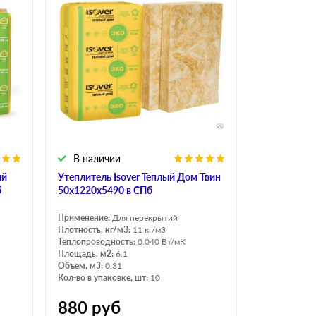
В наличии
ый
Утеплитель Isover Теплый Дом Твин
б
50х1220х5490 в СПб
Применение:
Для перекрытий
Плотность, кг/м3:
11 кг/м3
Теплопроводность:
0.040 Вт/мК
Площадь, м2:
6.1
Объем, м3:
0.31
Кол-во в упаковке, шт:
10
880
руб