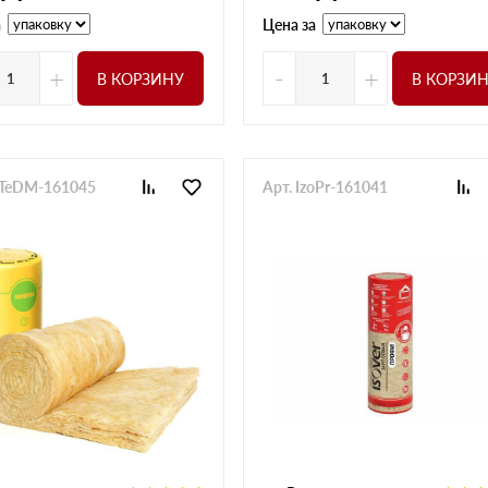
а
Цена за
+
-
+
В КОРЗИНУ
В КОРЗИ
zoTeDM-161045
Арт. IzoPr-161041