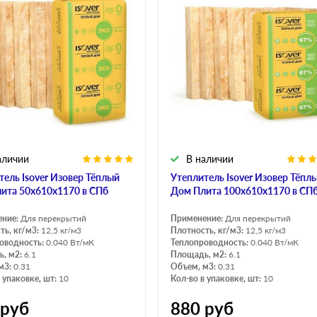
аличии
В наличии
тель Isover Изовер Тёплый
Утеплитель Isover Изовер Тёпл
ита 50х610х1170 в СПб
Дом Плита 100х610х1170 в СП
ение:
Для перекрытий
Применение:
Для перекрытий
ть, кг/м3:
12,5 кг/м3
Плотность, кг/м3:
12,5 кг/м3
оводность:
0.040 Вт/мК
Теплопроводность:
0.040 Вт/мК
, м2:
6.1
Площадь, м2:
6.1
м3:
0.31
Объем, м3:
0.31
 упаковке, шт:
10
Кол-во в упаковке, шт:
10
руб
880
руб