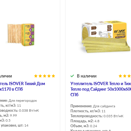
аличии
В наличии
тель ISOVER Тихий Дом
Утеплитель ISOVER Тепло и Тих
х1170 в СПб
Тепло под Сайдинг 50х1000х60
СПб
ение:
Для перегородок
ть, кг/м3:
11
Применение:
Для сайдинга
оводность:
0.038 Вт/мК
Плотность, кг/м3:
11
, м2:
9.99
Теплопроводность:
0.035 Вт/мК
м3:
0.5
Площадь, м2:
4.8
 упаковке, шт:
14
Объем, м3:
0.24
Кол-во в упаковке, шт:
8