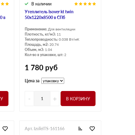
В наличии
Утеплитель Isover kt twin
0 в
50x1220x8500 в СПб
Применение:
Для вентиляции
Плотность, кг/м3:
11
Теплопроводность:
0.038 Вт/мК
Площадь, м2:
20.74
Объем, м3:
1.04
Кол-во в упаковке, шт:
2
1 780
руб
Цена за
-
+
НУ
В КОРЗИНУ
Арт. IzoTeITS-161166