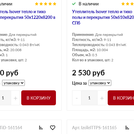
аличии
В наличии
ель Isover тепло и тихо
Утеплитель Isover тепло и тихо
 перекрытия 50х1220х8200 в
полы и перекрытия 50х610х820
СПб
ение:
Для перекрытий
Применение:
Для перекрытий
ть, кг/м3:
9-11
Плотность, кг/м3:
9-11
оводность:
0.043 Вт/мК
Теплопроводность:
0.043 Вт/мК
, м2:
20.008
Площадь, м2:
10.004
м3:
1
Объем, м3:
0.5
 упаковке, шт:
2
Кол-во в упаковке, шт:
2
30
руб
2 530
руб
а
Цена за
+
-
+
В КОРЗИНУ
В КОРЗИ
oTiD-161164
Арт. IzoTeITTPS-161165