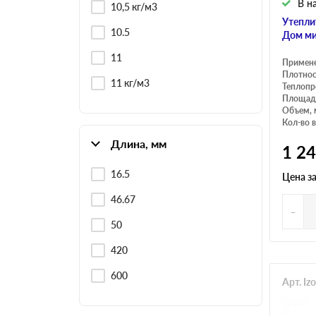
В н
10,5 кг/м3
Утепли
10.5
Дом ми
11
Примен
Плотнос
11 кг/м3
Теплопр
Площадь
Объем, 
Кол-во в
Длина, мм
1 2
16.5
Цена з
46.67
-
50
420
600
Арт. Iz