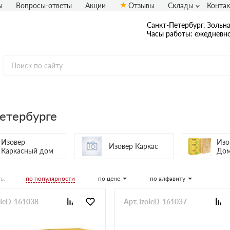
ы
Вопросы-ответы
Акции
Отзывы
Склады
Конта
Санкт-Петербург, Зольная
Часы работы: ежедневно
етербурге
Изовер
Изо
Изовер Каркас
Каркасный дом
До
по популярности
по цене
по алфавиту
ь:
oTeD-161038
Арт. IzoTeD-161037