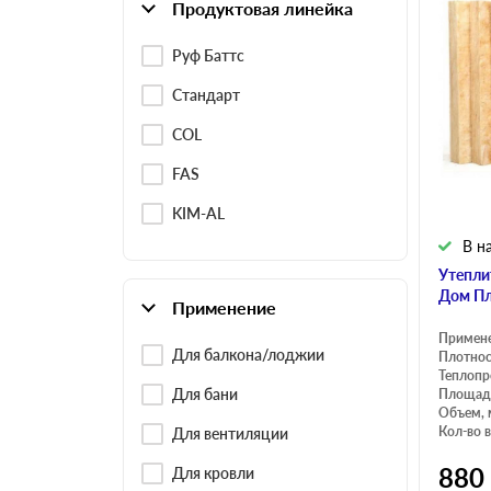
Продуктовая линейка
Руф Баттс
Стандарт
COL
FAS
KIM-AL
В н
Утепли
Дом Пл
Применение
Примен
Для балкона/лоджии
Плотнос
Теплопр
Для бани
Площадь
Объем, 
Кол-во в
Для вентиляции
880
Для кровли