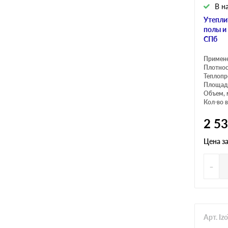
В н
Утеплит
полы и
СПб
Примен
Плотнос
Теплопр
Площадь
Объем, 
Кол-во в
2 5
Цена з
-
Арт. Iz