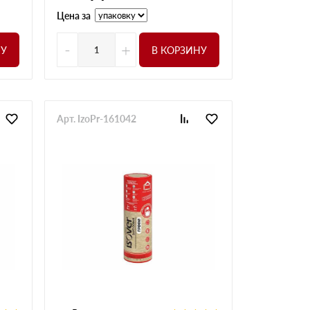
Цена за
-
+
НУ
В КОРЗИНУ
Арт. IzoPr-161042