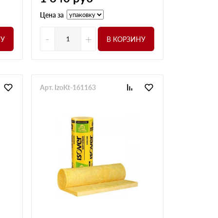
Цена за
-
+
НУ
В КОРЗИНУ
Арт. IzoKt-161163