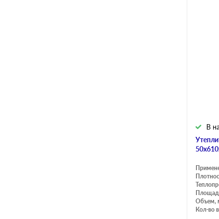
В н
Утепли
50х610
Примен
Плотнос
Теплопр
Площадь
Объем, 
Кол-во в