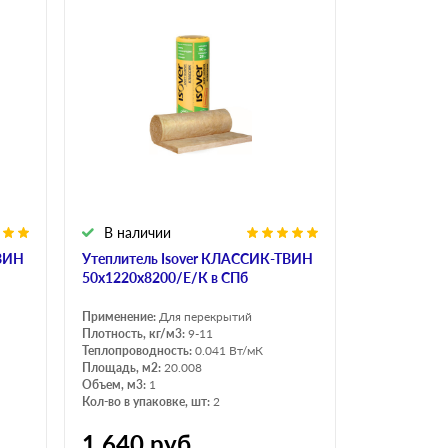
В наличии
ТВИН
Утеплитель Isover КЛАССИК-ТВИН
50х1220х8200/Е/К в СПб
Применение:
Для перекрытий
Плотность, кг/м3:
9-11
Теплопроводность:
0.041 Вт/мК
Площадь, м2:
20.008
Объем, м3:
1
Кол-во в упаковке, шт:
2
1 640
руб