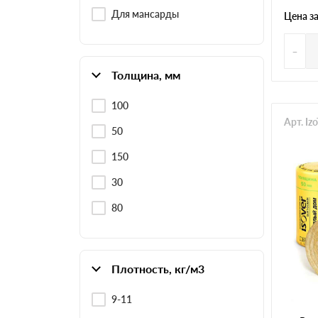
Для мансарды
Цена з
-
Толщина, мм
100
Арт. I
50
150
30
80
Плотность, кг/м3
9-11