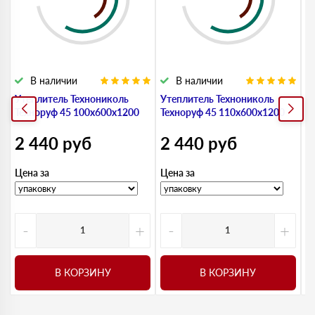
В наличии
В наличии
Утеплитель Технониколь
Утеплитель Технониколь
У
Техноруф 45 100х600х1200
Техноруф 45 110х600х1200
Т
2 440
руб
2 440
руб
2
Цена за
Цена за
Ц
-
+
-
+
В КОРЗИНУ
В КОРЗИНУ