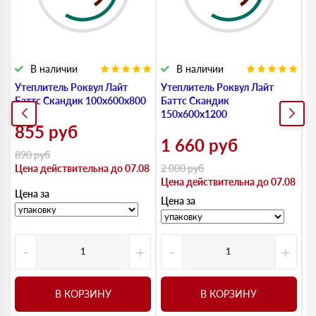
В наличии
В наличии
Утеплитель Роквул Лайт
Утеплитель Роквул Лайт
У
Баттс Скандик 100х600х800
Баттс Скандик
Б
150х600х1200
855
руб
1 660
руб
890
руб
8
Цена действительна до 07.08
2 000
руб
Ц
Цена действительна до 07.08
Цена за
Ц
Цена за
-
+
-
+
В КОРЗИНУ
В КОРЗИНУ