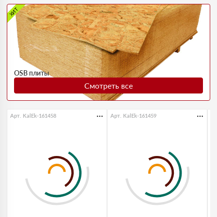
ХИТ
OSB плиты
Смотреть все
Арт. KalEk-161458
Арт. KalEk-161459
Ар