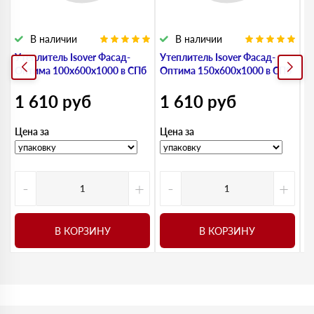
В наличии
В наличии
Утеплитель Isover Фасад-
Утеплитель Isover Фасад-
У
Оптима 100х600х1000 в СПб
Оптима 150х600х1000 в СПб
Ф
С
1 610
руб
1 610
руб
1
Цена за
Цена за
Ц
-
+
-
+
В КОРЗИНУ
В КОРЗИНУ