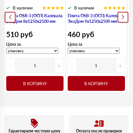
В наличии
В наличии
Плита OSB-3 (ОСП) Калевала
Плита OSB-3 (ОСП) Калевала
П
ЭкоДом 8х1250х2500 мм
ЭкоДом 9х1250х2500 мм
Э
510
руб
460
руб
Цена за
Цена за
Ц
-
+
-
+
В КОРЗИНУ
В КОРЗИНУ
Гарантируем честную цену
Оплата после проверки