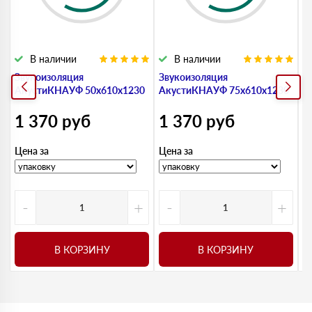
В наличии
В наличии
Звукоизоляция
Звукоизоляция
З
АкустиКНАУФ 50х610х1230
АкустиКНАУФ 75х610х1230
А
2
1 370
руб
1 370
руб
1
Цена за
Цена за
Ц
-
+
-
+
В КОРЗИНУ
В КОРЗИНУ