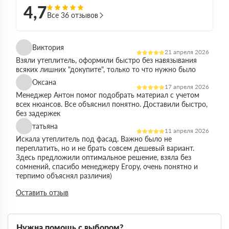
4,7
Все 36 отзывов
Виктория
21 апреля 2026
Взяли утеплитель, оформили быстро без навязывания
всяких лишних "докупите", только то что нужно было
Оксана
17 апреля 2026
Менеджер Антон помог подобрать материал с учетом
всех нюансов. Все объяснил понятно. Доставили быстро,
без задержек
татьяна
11 апреля 2026
Искала утеплитель под фасад. Важно было не
переплатить, но и не брать совсем дешевый вариант.
Здесь предложили оптимальное решение, взяла без
сомнений, спасибо менеджеру Егору, очень понятно и
терпимо объяснял различия)
Виктор
Оставить отзыв
14 марта 2026
Работал на объекте в спб, нужен был утеплитель в
большом объеме. Здесь подтвердили наличие и быстро
организовали доставку. Это сильно упростило работу
Нужна помощь с выбором?