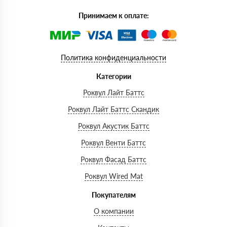
Принимаем к оплате:
Политика конфиденциальности
Категории
Роквул Лайт Баттс
Роквул Лайт Баттс Скандик
Роквул Акустик Баттс
Роквул Венти Баттс
Роквул Фасад Баттс
Роквул Wired Mat
Покупателям
О компании