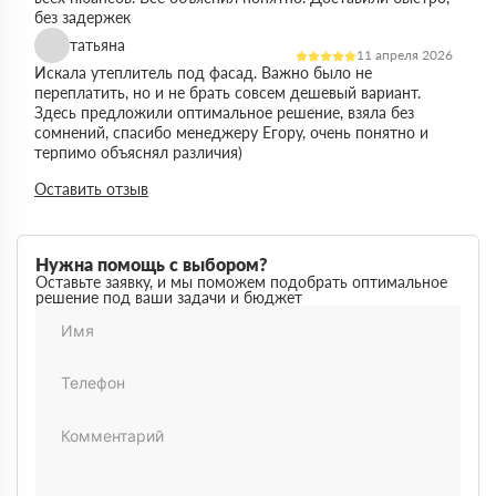
без задержек
татьяна
11 апреля 2026
Искала утеплитель под фасад. Важно было не
переплатить, но и не брать совсем дешевый вариант.
Здесь предложили оптимальное решение, взяла без
сомнений, спасибо менеджеру Егору, очень понятно и
терпимо объяснял различия)
Виктор
Оставить отзыв
14 марта 2026
Работал на объекте в спб, нужен был утеплитель в
большом объеме. Здесь подтвердили наличие и быстро
организовали доставку. Это сильно упростило работу
Нужна помощь с выбором?
Максим
Оставьте заявку, и мы поможем подобрать оптимальное
03 марта 2026
решение под ваши задачи и бюджет
Немного запутался в видах утеплителей но помогли
разобратсья, менеджеры быстро связались и помогли
Михаил
02 февраля 2026
Заказывал утеплитель для дачи. Объем небольшой, но
отношение нормальное, наверное будем заказывать еще
Денис
18 ноября 2025
Понадобился утеплитель срочно. В термодом впервые
покупал, быстро отработали заявку и уже на следующий
день привезли, порадовала скорость работы