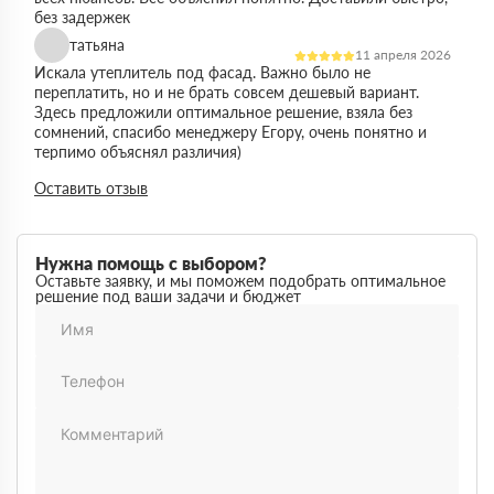
без задержек
татьяна
11 апреля 2026
Искала утеплитель под фасад. Важно было не
переплатить, но и не брать совсем дешевый вариант.
Здесь предложили оптимальное решение, взяла без
сомнений, спасибо менеджеру Егору, очень понятно и
терпимо объяснял различия)
Виктор
Оставить отзыв
14 марта 2026
Работал на объекте в спб, нужен был утеплитель в
большом объеме. Здесь подтвердили наличие и быстро
организовали доставку. Это сильно упростило работу
Нужна помощь с выбором?
Максим
Оставьте заявку, и мы поможем подобрать оптимальное
03 марта 2026
решение под ваши задачи и бюджет
Немного запутался в видах утеплителей но помогли
разобратсья, менеджеры быстро связались и помогли
Михаил
02 февраля 2026
Заказывал утеплитель для дачи. Объем небольшой, но
отношение нормальное, наверное будем заказывать еще
Денис
18 ноября 2025
Понадобился утеплитель срочно. В термодом впервые
покупал, быстро отработали заявку и уже на следующий
день привезли, порадовала скорость работы