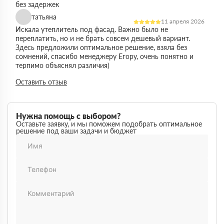
без задержек
татьяна
11 апреля 2026
Искала утеплитель под фасад. Важно было не
переплатить, но и не брать совсем дешевый вариант.
Здесь предложили оптимальное решение, взяла без
сомнений, спасибо менеджеру Егору, очень понятно и
терпимо объяснял различия)
Виктор
Оставить отзыв
14 марта 2026
Работал на объекте в спб, нужен был утеплитель в
большом объеме. Здесь подтвердили наличие и быстро
организовали доставку. Это сильно упростило работу
Нужна помощь с выбором?
Максим
Оставьте заявку, и мы поможем подобрать оптимальное
03 марта 2026
решение под ваши задачи и бюджет
Немного запутался в видах утеплителей но помогли
разобратсья, менеджеры быстро связались и помогли
Михаил
02 февраля 2026
Заказывал утеплитель для дачи. Объем небольшой, но
отношение нормальное, наверное будем заказывать еще
Денис
18 ноября 2025
Понадобился утеплитель срочно. В термодом впервые
покупал, быстро отработали заявку и уже на следующий
день привезли, порадовала скорость работы