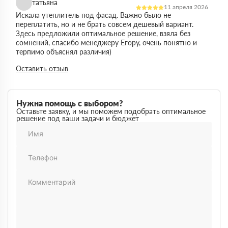
татьяна
11 апреля 2026
Искала утеплитель под фасад. Важно было не
переплатить, но и не брать совсем дешевый вариант.
Здесь предложили оптимальное решение, взяла без
сомнений, спасибо менеджеру Егору, очень понятно и
терпимо объяснял различия)
Виктор
Оставить отзыв
14 марта 2026
Работал на объекте в спб, нужен был утеплитель в
большом объеме. Здесь подтвердили наличие и быстро
организовали доставку. Это сильно упростило работу
Нужна помощь с выбором?
Максим
Оставьте заявку, и мы поможем подобрать оптимальное
03 марта 2026
решение под ваши задачи и бюджет
Немного запутался в видах утеплителей но помогли
разобратсья, менеджеры быстро связались и помогли
Михаил
02 февраля 2026
Заказывал утеплитель для дачи. Объем небольшой, но
отношение нормальное, наверное будем заказывать еще
Денис
18 ноября 2025
Понадобился утеплитель срочно. В термодом впервые
покупал, быстро отработали заявку и уже на следующий
день привезли, порадовала скорость работы
Наталья
12 октября 2025