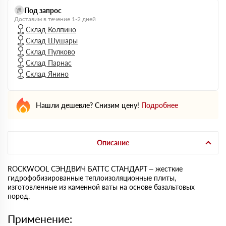
Под запрос
Доставим в течение 1-2 дней
Склад Колпино
Склад Шушары
Склад Пулково
Склад Парнас
Склад Янино
Нашли дешевле? Снизим цену!
Подробнее
Описание
ROCKWOOL СЭНДВИЧ БАТТС СТАНДАРТ – жесткие
гидрофобизированные теплоизоляционные плиты,
изготовленные из каменной ваты на основе базальтовых
пород.
Применение: