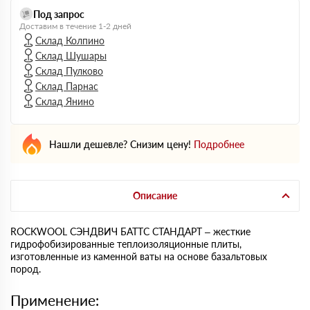
Под запрос
Доставим в течение 1-2 дней
Склад Колпино
Склад Шушары
Склад Пулково
Склад Парнас
Склад Янино
Нашли дешевле? Снизим цену!
Подробнее
Описание
ROCKWOOL СЭНДВИЧ БАТТС СТАНДАРТ – жесткие
гидрофобизированные теплоизоляционные плиты,
изготовленные из каменной ваты на основе базальтовых
пород.
Применение: