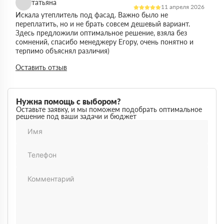
татьяна
11 апреля 2026
Искала утеплитель под фасад. Важно было не
переплатить, но и не брать совсем дешевый вариант.
Здесь предложили оптимальное решение, взяла без
сомнений, спасибо менеджеру Егору, очень понятно и
терпимо объяснял различия)
Виктор
Оставить отзыв
14 марта 2026
Работал на объекте в спб, нужен был утеплитель в
большом объеме. Здесь подтвердили наличие и быстро
организовали доставку. Это сильно упростило работу
Нужна помощь с выбором?
Максим
Оставьте заявку, и мы поможем подобрать оптимальное
03 марта 2026
решение под ваши задачи и бюджет
Немного запутался в видах утеплителей но помогли
разобратсья, менеджеры быстро связались и помогли
Михаил
02 февраля 2026
Заказывал утеплитель для дачи. Объем небольшой, но
отношение нормальное, наверное будем заказывать еще
Денис
18 ноября 2025
Понадобился утеплитель срочно. В термодом впервые
покупал, быстро отработали заявку и уже на следующий
день привезли, порадовала скорость работы
Наталья
12 октября 2025