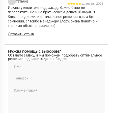
татьяна
11 апреля 2026
Искала утеплитель под фасад. Важно было не
переплатить, но и не брать совсем дешевый вариант.
Здесь предложили оптимальное решение, взяла без
сомнений, спасибо менеджеру Егору, очень понятно и
терпимо объяснял различия)
Виктор
Оставить отзыв
14 марта 2026
Работал на объекте в спб, нужен был утеплитель в
большом объеме. Здесь подтвердили наличие и быстро
организовали доставку. Это сильно упростило работу
Нужна помощь с выбором?
Максим
Оставьте заявку, и мы поможем подобрать оптимальное
03 марта 2026
решение под ваши задачи и бюджет
Немного запутался в видах утеплителей но помогли
разобратсья, менеджеры быстро связались и помогли
Михаил
02 февраля 2026
Заказывал утеплитель для дачи. Объем небольшой, но
отношение нормальное, наверное будем заказывать еще
Денис
18 ноября 2025
Понадобился утеплитель срочно. В термодом впервые
покупал, быстро отработали заявку и уже на следующий
день привезли, порадовала скорость работы
Наталья
12 октября 2025