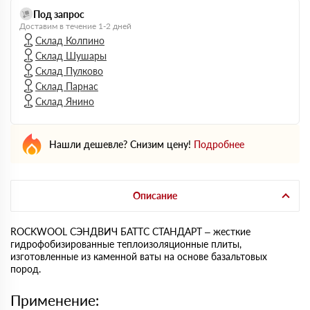
Под запрос
Доставим в течение 1-2 дней
Склад Колпино
Склад Шушары
Склад Пулково
Склад Парнас
Склад Янино
Нашли дешевле? Снизим цену!
Подробнее
Описание
ROCKWOOL СЭНДВИЧ БАТТС СТАНДАРТ – жесткие
гидрофобизированные теплоизоляционные плиты,
изготовленные из каменной ваты на основе базальтовых
пород.
Применение: