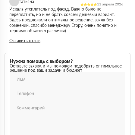
татьяна
11 апреля 2026
Искала утеплитель под фасад. Важно было не
переплатить, но и не брать совсем дешевый вариант.
Здесь предложили оптимальное решение, взяла без
сомнений, спасибо менеджеру Егору, очень понятно и
терпимо объяснял различия)
Виктор
Оставить отзыв
14 марта 2026
Работал на объекте в спб, нужен был утеплитель в
большом объеме. Здесь подтвердили наличие и быстро
организовали доставку. Это сильно упростило работу
Нужна помощь с выбором?
Максим
Оставьте заявку, и мы поможем подобрать оптимальное
03 марта 2026
решение под ваши задачи и бюджет
Немного запутался в видах утеплителей но помогли
разобратсья, менеджеры быстро связались и помогли
Михаил
02 февраля 2026
Заказывал утеплитель для дачи. Объем небольшой, но
отношение нормальное, наверное будем заказывать еще
Денис
18 ноября 2025
Понадобился утеплитель срочно. В термодом впервые
покупал, быстро отработали заявку и уже на следующий
день привезли, порадовала скорость работы
Наталья
12 октября 2025