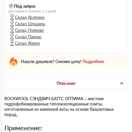
Под запрос
Доставим в течение 1-2 дней
Склад Колпино
Склад Шушары
Склад Пулково
Склад Парнас
Склад Янино
Нашли дешевле? Снизим цену!
Подробнее
Описание
ROCKWOOL СЭНДВИЧ БАТТС ОПТИМА – жесткие
гидрофобизированные теплоизоляционные плиты,
изготовленные из каменной ваты на основе базальтовых
пород.
Применение: