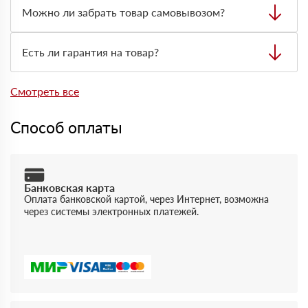
Стоимость и сроки зависят от адреса, объёма заказа,
Можно ли забрать товар самовывозом?
типа материала и нужной техники для разгрузки.
Да, самовывоз возможен со склада. Товар выдают
только по предварительно оформленной заявке через
Есть ли гарантия на товар?
менеджера.
Да, на товары действует гарантия производителя. При
отгрузке можно получить документы, подтверждающие
Смотреть все
качество и соответствие продукции.
Способ оплаты
Банковская карта
Оплата банковской картой, через Интернет, возможна
через системы электронных платежей.