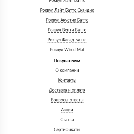
Роквул Лайт Баттс
Роквул Лайт Баттс Скандик
Роквул Акустик Баттс
Роквул Венти Баттс
Роквул Фасад Баттс
Роквул Wired Mat
Покупателям
О компании
Контакты
Доставка и оплата
Вопросы-ответы
Акции
Статьи
Сертификаты