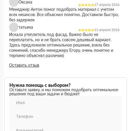
Оксана
17 апреля 2026
Менеджер Антон помог подобрать материал с учетом
всех нюансов. Все объяснил понятно. Доставили быстро,
без задержек
татьяна
11 апреля 2026
Искала утеплитель под фасад. Важно было не
переплатить, но и не брать совсем дешевый вариант.
Здесь предложили оптимальное решение, взяла без
сомнений, спасибо менеджеру Егору, очень понятно и
терпимо объяснял различия)
Виктор
Оставить отзыв
14 марта 2026
Работал на объекте в спб, нужен был утеплитель в
большом объеме. Здесь подтвердили наличие и быстро
организовали доставку. Это сильно упростило работу
Нужна помощь с выбором?
Максим
Оставьте заявку, и мы поможем подобрать оптимальное
03 марта 2026
решение под ваши задачи и бюджет
Немного запутался в видах утеплителей но помогли
разобратсья, менеджеры быстро связались и помогли
Михаил
02 февраля 2026
Заказывал утеплитель для дачи. Объем небольшой, но
отношение нормальное, наверное будем заказывать еще
Денис
18 ноября 2025