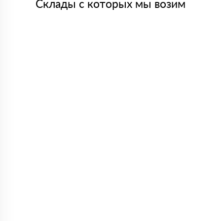
Склады с которых мы возим
Алексей
18 февраля 2024
Строил пристройку к дому, понадобился утеплитель.
Сначала смотрел в разных местах, но цена не устраивала.
Менеджеры предложили нормальный вариант и сразу
посчитали объем. Доставку сделали быстро, все
приехало аккуратно