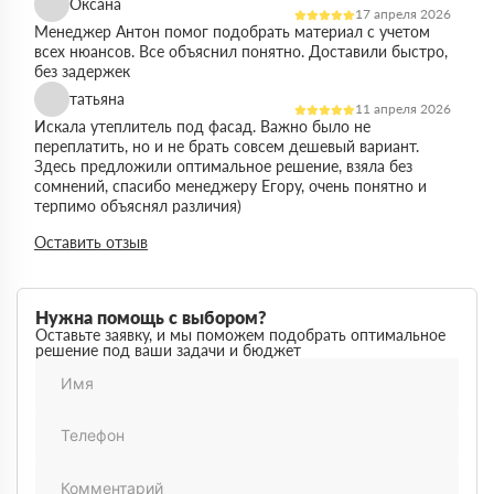
Оксана
17 апреля 2026
Менеджер Антон помог подобрать материал с учетом
всех нюансов. Все объяснил понятно. Доставили быстро,
без задержек
татьяна
11 апреля 2026
Искала утеплитель под фасад. Важно было не
переплатить, но и не брать совсем дешевый вариант.
Здесь предложили оптимальное решение, взяла без
сомнений, спасибо менеджеру Егору, очень понятно и
терпимо объяснял различия)
Виктор
Оставить отзыв
14 марта 2026
Работал на объекте в спб, нужен был утеплитель в
большом объеме. Здесь подтвердили наличие и быстро
организовали доставку. Это сильно упростило работу
Нужна помощь с выбором?
Максим
Оставьте заявку, и мы поможем подобрать оптимальное
03 марта 2026
решение под ваши задачи и бюджет
Немного запутался в видах утеплителей но помогли
разобратсья, менеджеры быстро связались и помогли
Михаил
02 февраля 2026
Заказывал утеплитель для дачи. Объем небольшой, но
отношение нормальное, наверное будем заказывать еще
Денис
18 ноября 2025