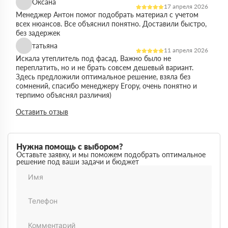
Оксана
17 апреля 2026
Менеджер Антон помог подобрать материал с учетом
всех нюансов. Все объяснил понятно. Доставили быстро,
без задержек
татьяна
11 апреля 2026
Искала утеплитель под фасад. Важно было не
переплатить, но и не брать совсем дешевый вариант.
Здесь предложили оптимальное решение, взяла без
сомнений, спасибо менеджеру Егору, очень понятно и
терпимо объяснял различия)
Виктор
Оставить отзыв
14 марта 2026
Работал на объекте в спб, нужен был утеплитель в
большом объеме. Здесь подтвердили наличие и быстро
организовали доставку. Это сильно упростило работу
Нужна помощь с выбором?
Максим
Оставьте заявку, и мы поможем подобрать оптимальное
03 марта 2026
решение под ваши задачи и бюджет
Немного запутался в видах утеплителей но помогли
разобратсья, менеджеры быстро связались и помогли
Михаил
02 февраля 2026
Заказывал утеплитель для дачи. Объем небольшой, но
отношение нормальное, наверное будем заказывать еще
Денис
18 ноября 2025