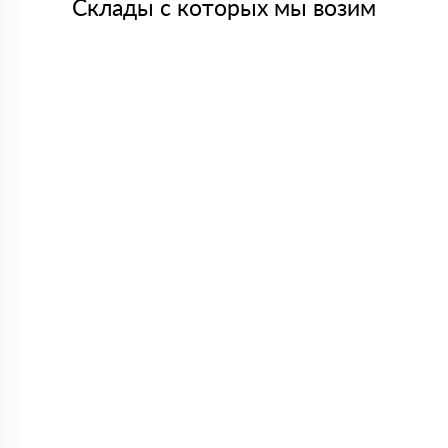
Склады с которых мы возим
Алексей
18 февраля 2024
Строил пристройку к дому, понадобился утеплитель.
Сначала смотрел в разных местах, но цена не устраивала.
Менеджеры предложили нормальный вариант и сразу
посчитали объем. Доставку сделали быстро, все
приехало аккуратно