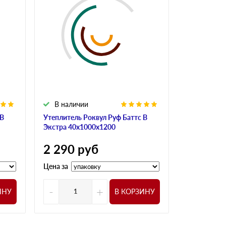
В наличии
В налич
 В
Утеплитель Роквул Руф Баттс В
Утеплитель
Экстра 40х1000х1200
Экстра 50х
2 290
руб
2 290
р
Цена за
Цена за
-
+
-
ИНУ
В КОРЗИНУ