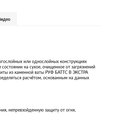
Видео
ногослойных или однослойных конструкциях
м состоянии на сухое, очищенное от загрязнений
Плиты из каменной ваты РУФ БАТТС В ЭКСТРА
ределяться расчётом, основанным на данных
ия, непревзойденную защиту от огня,