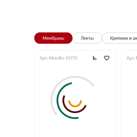
Цена устроила, привезли вовремя все устроило,
Владимир
Обыскались определенный утеплитель роквул, 
разных складов к назначенному дню
Николай
Мембраны
Ленты
Крепежи и а
Начал сотрудничать недавно, нареканий вообщ
Просто делаю запрос по объему и срокам
Иван
Арт. MemRo-10735
Арт.
Брали утеплитель несколькими партиями, на то
Владимир
Заказывали с самовывозом, по качеству вопрос
складу, навигатор не туда завёл. Позвонили ме
ребята на месте помогли загрузить
Павел
Стройка в сложном месте, доставку организов
Андрей
Все упаковки целые, первая партия пришла вов
объект
Сергей