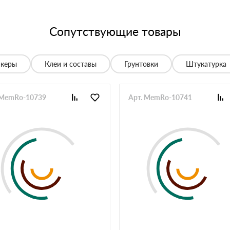
06 июня 2025
 спасибо!
05 июня 2025
Сопутствующие товары
спасибо менеджеру Алёне с организацией доставки с
28 мая 2025
нкеры
Клеи и составы
Грунтовки
Штукатурка
е нет, работаю уже напрямую с менеджером, что удобно.
20 мая 2025
 MemRo-10739
Арт. MemRo-10741
й неделе получили вторую. Всё супер
12 мая 2025
ов нет. Единственное неудобство было с проездом к
неджеру, объяснил нормально. Забрали без проблем,
12 мая 2025
али без лишних вопросов, спасибо менеджеру Евгению
04 мая 2025
ремя, есть нужный транспорт, если сложный подъезд на
26 апреля 2025