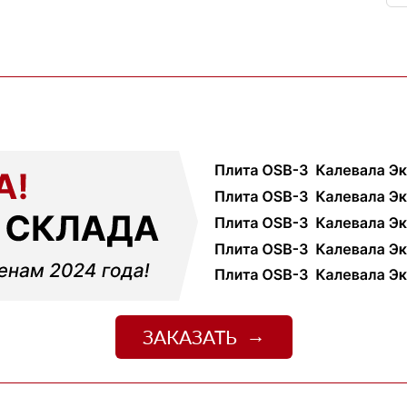
03 марта 2026
огли разобратсья, менеджеры быстро связались и
02 февраля 2026
шой, но отношение нормальное, наверное будем
18 ноября 2025
ервые покупал, быстро отработали заявку и уже на
ть работы
12 октября 2025
али с другими поставщиками, здесь получилось
чения, муж принял доставку и только потом оплатил
01 сентября 2025
ек и больше сказать нечего, четко и по делу
09 июля 2025
джер Денис объяснил разницу между материалами и
цене. Доставили без задержек
ЗАКАЗАТЬ
13 июня 2025
о