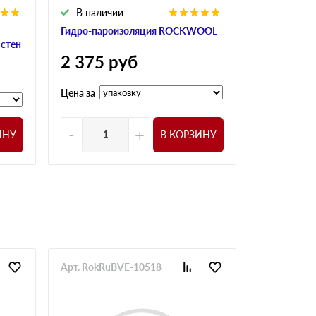
В наличии
Гидро-пароизоляция ROCKWOOL
 стен
2 375
руб
Цена за
-
+
ИНУ
В КОРЗИНУ
Арт. RokRuBVE-10518
Арт. RokRu