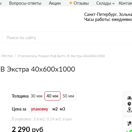
ы
Вопросы-ответы
Акции
Отзывы
Склады
Конта
Санкт-Петербург, Зольная
Часы работы: ежедневно
В Экстра
Утеплитель Роквул Руф Баттс В Экстра 40х600х1000
 В Экстра 40х600х1000
Толщина
30 мм
40 мм
50 мм
Цена за
упаковку
м2
м3
В упаковке: 3.6 м2, 0.14 м3, 6 шт
2 290
руб