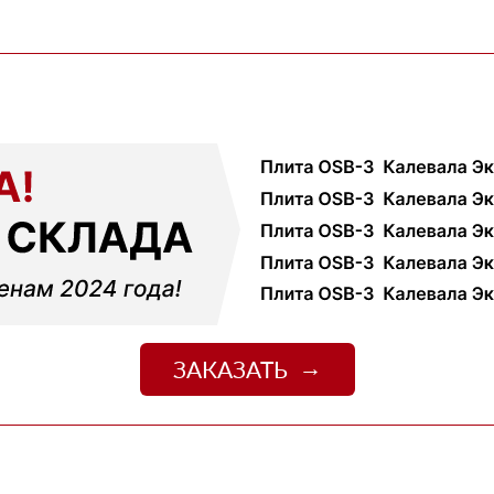
02 февраля 2026
шой, но отношение нормальное, наверное будем
18 ноября 2025
ервые покупал, быстро отработали заявку и уже на
ть работы
12 октября 2025
али с другими поставщиками, здесь получилось
чения, муж принял доставку и только потом оплатил
01 сентября 2025
ек и больше сказать нечего, четко и по делу
09 июля 2025
джер Денис объяснил разницу между материалами и
цене. Доставили без задержек
ЗАКАЗАТЬ
13 июня 2025
о
06 июня 2025
 спасибо!