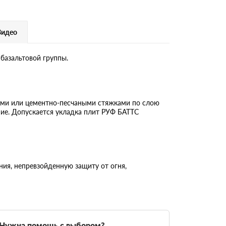
Видео
базальтовой группы.
ыми или цементно-песчаными стяжками по слою
ние. Допускается укладка плит РУФ БАТТС
ия, непревзойденную защиту от огня,
Нужна помощь с выбором?