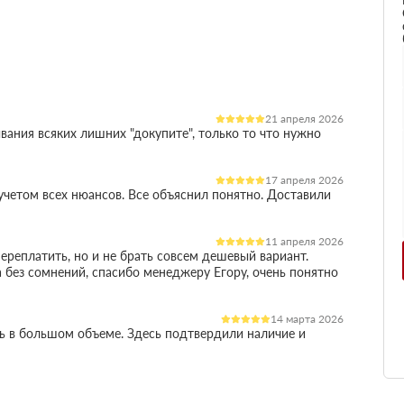
21 апреля 2026
вания всяких лишних "докупите", только то что нужно
17 апреля 2026
четом всех нюансов. Все объяснил понятно. Доставили
11 апреля 2026
ереплатить, но и не брать совсем дешевый вариант.
 без сомнений, спасибо менеджеру Егору, очень понятно
14 марта 2026
ль в большом объеме. Здесь подтвердили наличие и
остило работу
03 марта 2026
огли разобратсья, менеджеры быстро связались и