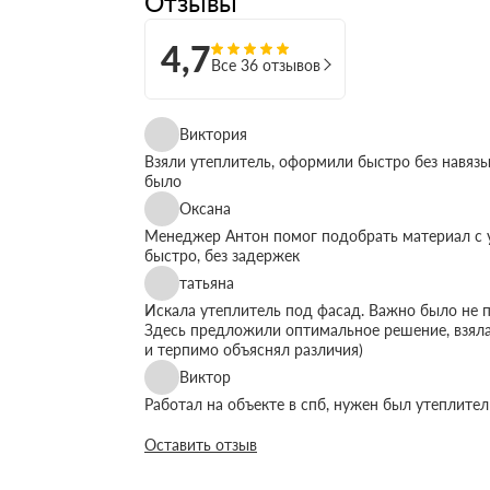
Отзывы
4,7
Все 36 отзывов
Виктория
Взяли утеплитель, оформили быстро без навязы
было
Оксана
Менеджер Антон помог подобрать материал с у
быстро, без задержек
татьяна
Искала утеплитель под фасад. Важно было не п
Здесь предложили оптимальное решение, взяла
и терпимо объяснял различия)
Виктор
Работал на объекте в спб, нужен был утеплите
быстро организовали доставку. Это сильно упр
Оставить отзыв
Максим
Немного запутался в видах утеплителей но пом