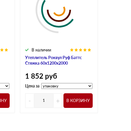
В наличии
В налич
Утеплитель Роквул Руф Баттс
Утеплитель
Стяжка 60х1200х2000
Стяжка 40х
1 852
руб
2 130
р
Цена за
Цена за
-
+
-
ИНУ
В КОРЗИНУ