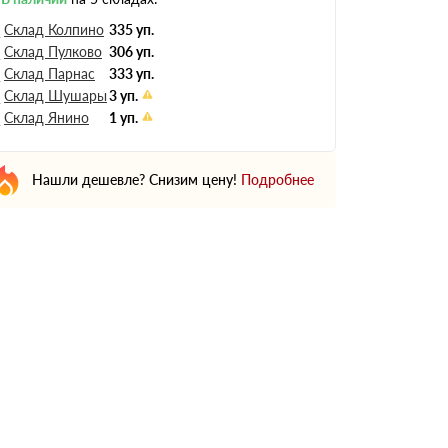
Склад Колпино
335 уп.
Склад Пулково
306 уп.
Склад Парнас
333 уп.
Склад Шушары
3 уп.
Склад Янино
1 уп.
Нашли дешевле? Снизим цену!
Подробнее