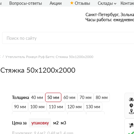
ы
Вопросы-ответы
Акции
Отзывы
Склады
Конта
Санкт-Петербург, Зольная
Часы работы: ежедневно
C
Утеплитель Роквул Руф Баттс Стяжка 50х1200х2000
с Стяжка 50х1200х2000
Толщина
40 мм
50 мм
60 мм
70 мм
80 мм
90 мм
100 мм
110 мм
120 мм
130 мм
140 мм
150 мм
160 мм
170 мм
180 мм
Цена за
упаковку
м2
м3
190 мм
200 мм
210 мм
220 мм
230 мм
В упаковке: 9.6 м2, 0.48 м3, 4 шт