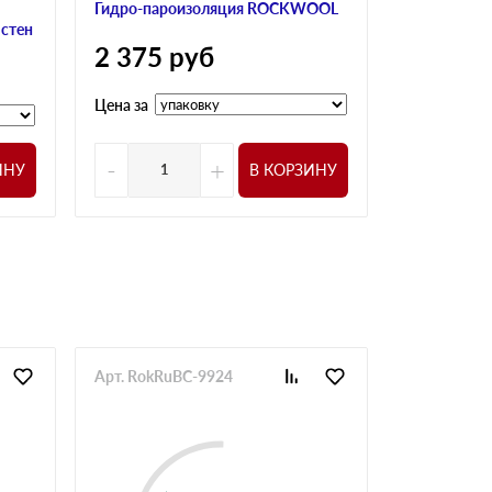
Гидро-пароизоляция ROCKWOOL
 стен
2 375
руб
Цена за
-
+
ИНУ
В КОРЗИНУ
Арт. RokRuBC-9924
Арт. RokRu