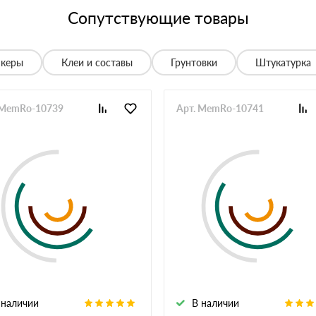
05 июня 2025
Сопутствующие товары
спасибо менеджеру Алёне с организацией доставки с
28 мая 2025
нкеры
Клеи и составы
Грунтовки
Штукатурка
е нет, работаю уже напрямую с менеджером, что удобно.
20 мая 2025
 MemRo-10739
Арт. MemRo-10741
й неделе получили вторую. Всё супер
12 мая 2025
ов нет. Единственное неудобство было с проездом к
неджеру, объяснил нормально. Забрали без проблем,
12 мая 2025
али без лишних вопросов, спасибо менеджеру Евгению
04 мая 2025
ремя, есть нужный транспорт, если сложный подъезд на
26 апреля 2025
е поставки вовремя, есть скидки при большом объеме
 наличии
В наличии