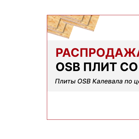
помогли
Михаил
Заказывал утеплитель для дачи. Объем неболь
заказывать еще
Денис
Понадобился утеплитель срочно. В термодом вп
следующий день привезли, порадовала скорос
Наталья
Обращались в вашу компанию впервые. Сравнив
выгоднее. Плюс удобно, что оплата после полу
Анастасия
Оформили быстро, доставку сделали без задерж
Марина
Заказывала утеплитель для перекрытий. Мене
помог выбрать. Взяли оптимальный вариант по 
Алексей
Всё супер, утеплитель упакован хорошо, спасиб
Николай
Цена устроила, привезли вовремя все устроило,