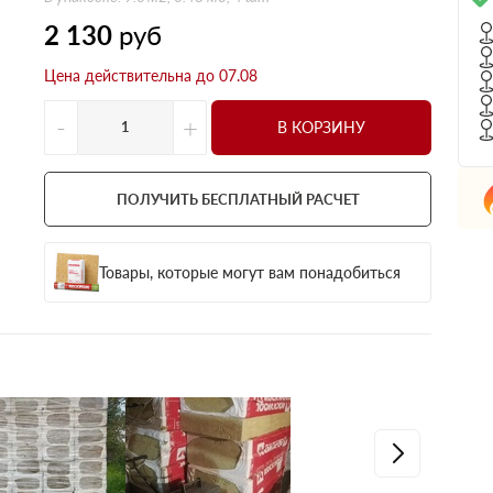
240 мм
250 мм
2 130
руб
Цена действительна до 07.08
-
+
В КОРЗИНУ
ПОЛУЧИТЬ БЕСПЛАТНЫЙ РАСЧЕТ
Товары, которые могут вам понадобиться