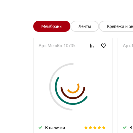
Владимир
Обыскались определенный утеплитель роквул, 
разных складов к назначенному дню
Николай
Мембраны
Ленты
Крепежи и а
Начал сотрудничать недавно, нареканий вообщ
Просто делаю запрос по объему и срокам
Иван
Арт. MemRo-10735
Арт.
Брали утеплитель несколькими партиями, на то
Владимир
Заказывали с самовывозом, по качеству вопрос
складу, навигатор не туда завёл. Позвонили ме
ребята на месте помогли загрузить
Павел
Стройка в сложном месте, доставку организов
Андрей
Все упаковки целые, первая партия пришла вов
объект
Сергей
Работаю с менеджером Александром, всегда вс
В наличии
В
Екатерина