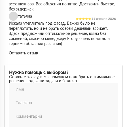
всех нюансов. Все объяснил понятно. Доставили быстро,
без задержек
татьяна
11 апреля 2026
Искала утеплитель под фасад. Важно было не
переплатить, но и не брать совсем дешевый вариант.
Здесь предложили оптимальное решение, взяла без
сомнений, спасибо менеджеру Егору, очень понятно и
терпимо объяснял различия)
Виктор
Оставить отзыв
14 марта 2026
Работал на объекте в спб, нужен был утеплитель в
большом объеме. Здесь подтвердили наличие и быстро
организовали доставку. Это сильно упростило работу
Нужна помощь с выбором?
Максим
Оставьте заявку, и мы поможем подобрать оптимальное
03 марта 2026
решение под ваши задачи и бюджет
Немного запутался в видах утеплителей но помогли
разобратсья, менеджеры быстро связались и помогли
Михаил
02 февраля 2026
Заказывал утеплитель для дачи. Объем небольшой, но
отношение нормальное, наверное будем заказывать еще
Денис
18 ноября 2025
Понадобился утеплитель срочно. В термодом впервые
покупал, быстро отработали заявку и уже на следующий