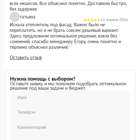
всех нюансов. Все объяснил понятно. Доставили быстро,
без задержек
татьяна
11 апреля 2026
Искала утеплитель под фасад. Важно было не
переплатить, но и не брать совсем дешевый вариант.
Здесь предложили оптимальное решение, взяла без
сомнений, спасибо менеджеру Егору, очень понятно и
терпимо объяснял различия)
Виктор
Оставить отзыв
14 марта 2026
Работал на объекте в спб, нужен был утеплитель в
большом объеме. Здесь подтвердили наличие и быстро
организовали доставку. Это сильно упростило работу
Нужна помощь с выбором?
Максим
Оставьте заявку, и мы поможем подобрать оптимальное
03 марта 2026
решение под ваши задачи и бюджет
Немного запутался в видах утеплителей но помогли
разобратсья, менеджеры быстро связались и помогли
Михаил
02 февраля 2026
Заказывал утеплитель для дачи. Объем небольшой, но
отношение нормальное, наверное будем заказывать еще
Денис
18 ноября 2025
Понадобился утеплитель срочно. В термодом впервые
покупал, быстро отработали заявку и уже на следующий