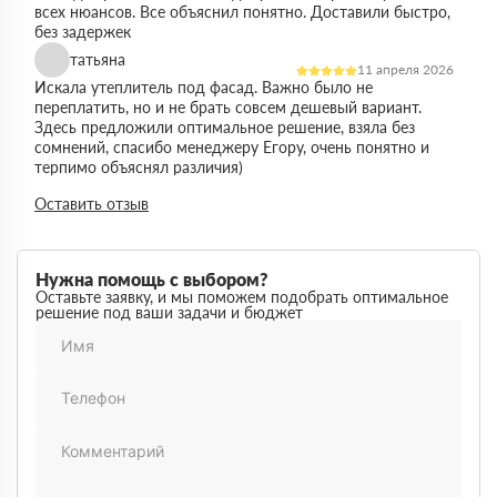
всех нюансов. Все объяснил понятно. Доставили быстро,
без задержек
татьяна
11 апреля 2026
Искала утеплитель под фасад. Важно было не
переплатить, но и не брать совсем дешевый вариант.
Здесь предложили оптимальное решение, взяла без
сомнений, спасибо менеджеру Егору, очень понятно и
терпимо объяснял различия)
Виктор
Оставить отзыв
14 марта 2026
Работал на объекте в спб, нужен был утеплитель в
большом объеме. Здесь подтвердили наличие и быстро
организовали доставку. Это сильно упростило работу
Нужна помощь с выбором?
Максим
Оставьте заявку, и мы поможем подобрать оптимальное
03 марта 2026
решение под ваши задачи и бюджет
Немного запутался в видах утеплителей но помогли
разобратсья, менеджеры быстро связались и помогли
Михаил
02 февраля 2026
Заказывал утеплитель для дачи. Объем небольшой, но
отношение нормальное, наверное будем заказывать еще
Денис
18 ноября 2025
Понадобился утеплитель срочно. В термодом впервые
покупал, быстро отработали заявку и уже на следующий