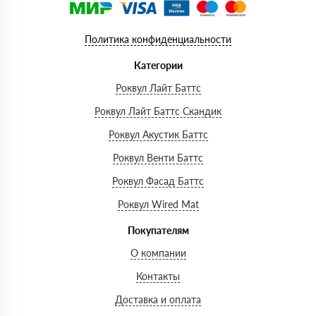
Политика конфиденциальности
Категории
Роквул Лайт Баттс
Роквул Лайт Баттс Скандик
Роквул Акустик Баттс
Роквул Венти Баттс
Роквул Фасад Баттс
Роквул Wired Mat
Покупателям
О компании
Контакты
Доставка и оплата