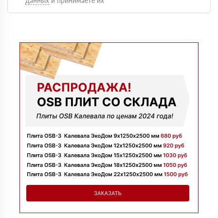
данных
и принимаете их
Оформили быстро, доставку сделали без задержек и
больше сказать нечего, четко и по делу
Марина
09 июля 2025
Заказывала утеплитель для перекрытий. Менеджер
Денис объяснил разницу между материалами и помог
выбрать. Взяли оптимальный вариант по цене.
Доставили без задержек
Алексей
13 июня 2025
Всё супер, утеплитель упакован хорошо, спасибо
Николай
06 июня 2025
Цена устроила, привезли вовремя все устроило, спасибо!
Владимир
05 июня 2025
Обыскались определенный утеплитель роквул, спасибо
менеджеру Алёне с организацией доставки с разных
складов к назначенному дню
Николай
28 мая 2025
Начал сотрудничать недавно, нареканий вообще нет,
работаю уже напрямую с менеджером, что удобно.
Просто делаю запрос по объему и срокам
Иван
20 мая 2025
Брали утеплитель несколькими партиями, на той неделе