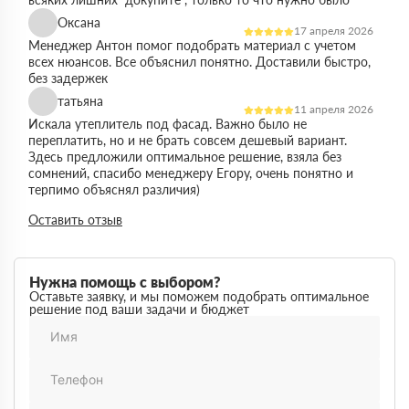
Оксана
17 апреля 2026
Менеджер Антон помог подобрать материал с учетом
всех нюансов. Все объяснил понятно. Доставили быстро,
без задержек
татьяна
11 апреля 2026
Искала утеплитель под фасад. Важно было не
переплатить, но и не брать совсем дешевый вариант.
Здесь предложили оптимальное решение, взяла без
сомнений, спасибо менеджеру Егору, очень понятно и
терпимо объяснял различия)
Виктор
Оставить отзыв
14 марта 2026
Работал на объекте в спб, нужен был утеплитель в
большом объеме. Здесь подтвердили наличие и быстро
организовали доставку. Это сильно упростило работу
Нужна помощь с выбором?
Максим
Оставьте заявку, и мы поможем подобрать оптимальное
03 марта 2026
решение под ваши задачи и бюджет
Немного запутался в видах утеплителей но помогли
разобратсья, менеджеры быстро связались и помогли
Михаил
02 февраля 2026
Заказывал утеплитель для дачи. Объем небольшой, но
отношение нормальное, наверное будем заказывать еще