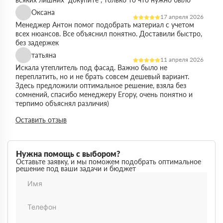
Оксана
17 апреля 2026
Менеджер Антон помог подобрать материал с учетом
всех нюансов. Все объяснил понятно. Доставили быстро,
без задержек
татьяна
11 апреля 2026
Искала утеплитель под фасад. Важно было не
переплатить, но и не брать совсем дешевый вариант.
Здесь предложили оптимальное решение, взяла без
сомнений, спасибо менеджеру Егору, очень понятно и
терпимо объяснял различия)
Виктор
Оставить отзыв
14 марта 2026
Работал на объекте в спб, нужен был утеплитель в
большом объеме. Здесь подтвердили наличие и быстро
организовали доставку. Это сильно упростило работу
Нужна помощь с выбором?
Максим
Оставьте заявку, и мы поможем подобрать оптимальное
03 марта 2026
решение под ваши задачи и бюджет
Немного запутался в видах утеплителей но помогли
разобратсья, менеджеры быстро связались и помогли
Михаил
02 февраля 2026
Заказывал утеплитель для дачи. Объем небольшой, но
отношение нормальное, наверное будем заказывать еще