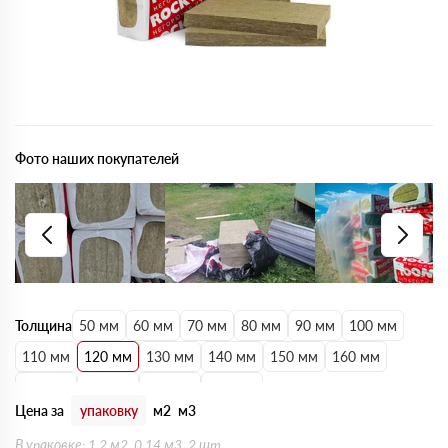
Фото наших покупателей
Толщина
50 мм
60 мм
70 мм
80 мм
90 мм
100 мм
110 мм
120 мм
130 мм
140 мм
150 мм
160 мм
170 мм
180 мм
190 мм
200 мм
Цена за
упаковку
м2
м3
В упаковке: 1.2 м2, 0.14 м3, 2 шт