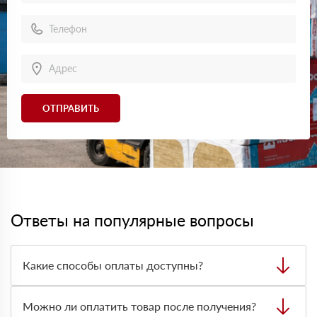
ОТПРАВИТЬ
Ответы на популярные вопросы
Какие способы оплаты доступны?
Можно оплатить заказ наличными, картой или
безналичным переводом на расчётный счёт. Формат
Можно ли оплатить товар после получения?
оплаты лучше заранее согласовать с менеджером при