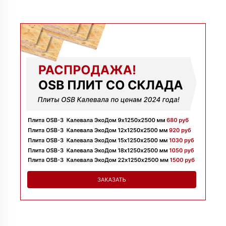
Марина
09 июля 2025
Заказывала утеплитель для перекрытий. Менеджер
Денис объяснил разницу между материалами и помог
выбрать. Взяли оптимальный вариант по цене.
Доставили без задержек
Алексей
13 июня 2025
Всё супер, утеплитель упакован хорошо, спасибо
Николай
06 июня 2025
Цена устроила, привезли вовремя все устроило, спасибо!
Владимир
05 июня 2025
Обыскались определенный утеплитель роквул, спасибо
менеджеру Алёне с организацией доставки с разных
складов к назначенному дню
Николай
28 мая 2025
Начал сотрудничать недавно, нареканий вообще нет,
работаю уже напрямую с менеджером, что удобно.
Просто делаю запрос по объему и срокам
Иван
20 мая 2025
Брали утеплитель несколькими партиями, на той неделе
получили вторую. Всё супер