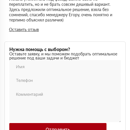
переплатить, но и не брать совсем дешевый вариант.
Здесь предложили оптимальное решение, взяла без
сомнений, спасибо менеджеру Егору, очень понятно и
терпимо объяснял различия)
Виктор
Оставить отзыв
14 марта 2026
Работал на объекте в спб, нужен был утеплитель в
большом объеме. Здесь подтвердили наличие и быстро
организовали доставку. Это сильно упростило работу
Нужна помощь с выбором?
Максим
Оставьте заявку, и мы поможем подобрать оптимальное
03 марта 2026
решение под ваши задачи и бюджет
Немного запутался в видах утеплителей но помогли
разобратсья, менеджеры быстро связались и помогли
Михаил
02 февраля 2026
Заказывал утеплитель для дачи. Объем небольшой, но
отношение нормальное, наверное будем заказывать еще
Денис
18 ноября 2025
Понадобился утеплитель срочно. В термодом впервые
покупал, быстро отработали заявку и уже на следующий
день привезли, порадовала скорость работы
Наталья
12 октября 2025
Обращались в вашу компанию впервые. Сравнивали с
другими поставщиками, здесь получилось выгоднее.
Отправить