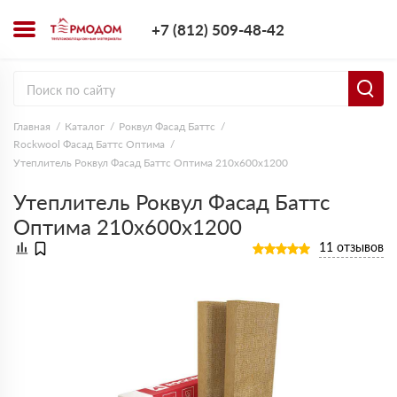
+7 (812) 509-4
+7 (812) 509-48-42
Заказать з
Главная
Каталог
Роквул Фасад Баттс
Rockwool Фасад Баттс Оптима
Утеплитель Роквул Фасад Баттс Оптима 210х600х1200
Утеплитель Роквул Фасад Баттс
Оптима 210х600х1200
11 отзывов