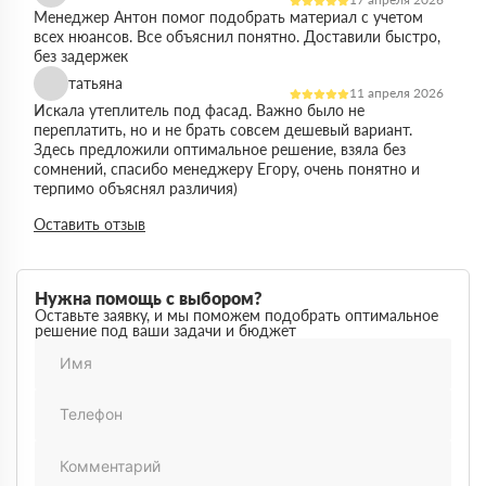
Менеджер Антон помог подобрать материал с учетом
всех нюансов. Все объяснил понятно. Доставили быстро,
без задержек
татьяна
11 апреля 2026
Искала утеплитель под фасад. Важно было не
переплатить, но и не брать совсем дешевый вариант.
Здесь предложили оптимальное решение, взяла без
сомнений, спасибо менеджеру Егору, очень понятно и
терпимо объяснял различия)
Виктор
Оставить отзыв
14 марта 2026
Работал на объекте в спб, нужен был утеплитель в
большом объеме. Здесь подтвердили наличие и быстро
организовали доставку. Это сильно упростило работу
Нужна помощь с выбором?
Максим
Оставьте заявку, и мы поможем подобрать оптимальное
03 марта 2026
решение под ваши задачи и бюджет
Немного запутался в видах утеплителей но помогли
разобратсья, менеджеры быстро связались и помогли
Михаил
02 февраля 2026
Заказывал утеплитель для дачи. Объем небольшой, но
отношение нормальное, наверное будем заказывать еще
Денис
18 ноября 2025
Понадобился утеплитель срочно. В термодом впервые