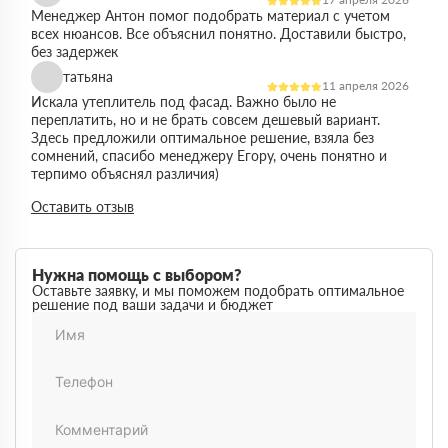
Менеджер Антон помог подобрать материал с учетом
всех нюансов. Все объяснил понятно. Доставили быстро,
без задержек
татьяна
11 апреля 2026
Искала утеплитель под фасад. Важно было не
переплатить, но и не брать совсем дешевый вариант.
Здесь предложили оптимальное решение, взяла без
сомнений, спасибо менеджеру Егору, очень понятно и
терпимо объяснял различия)
Виктор
Оставить отзыв
14 марта 2026
Работал на объекте в спб, нужен был утеплитель в
большом объеме. Здесь подтвердили наличие и быстро
организовали доставку. Это сильно упростило работу
Нужна помощь с выбором?
Максим
Оставьте заявку, и мы поможем подобрать оптимальное
03 марта 2026
решение под ваши задачи и бюджет
Немного запутался в видах утеплителей но помогли
разобратсья, менеджеры быстро связались и помогли
Михаил
02 февраля 2026
Заказывал утеплитель для дачи. Объем небольшой, но
отношение нормальное, наверное будем заказывать еще
Денис
18 ноября 2025
Понадобился утеплитель срочно. В термодом впервые