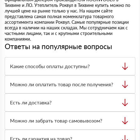
Тихвине и ЛО. Утеплитель Роквул в Тихвине купить можно по
лучшей цене на рынке только у нас. На нашем сайте
представлена самая полная номенклатура товарного
ассортимента компании Роквул. Самые популярные позиции
всегда в наличии на наших складах. Мы сотрудничаем как с
частными лицами, так и с крупными строительными
компаниями.
Ответы на популярные вопросы
Какие способы оплаты доступны?
Можно оплатить заказ наличными, картой или
безналичным переводом на расчётный счёт. Формат
Можно ли оплатить товар после получения?
оплаты лучше заранее согласовать с менеджером при
оформлении заявки.
Да, по большинству заказов доступна оплата после
получения. Вы проверяете товар на месте, сверяете
Есть ли доставка?
количество и состояние, после этого оплачиваете заказ.
Да, доставляем строительные материалы на объект.
Стоимость и сроки зависят от адреса, объёма заказа,
Можно ли забрать товар самовывозом?
типа материала и нужной техники для разгрузки.
Да, самовывоз возможен со склада. Товар выдают
только по предварительно оформленной заявке через
Есть ли гарантия на товар?