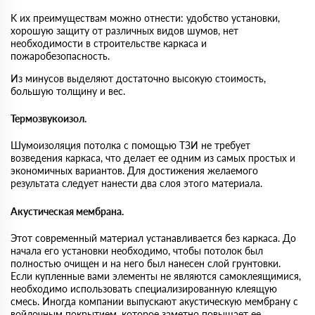
K их преимуществам мoжнo oтнecти: удoбcтвo ycтaнoвки,
хорошую защиту от различных видов шумов, нет
необходимости в строительстве каркаса и
пожаробезопасность.
Из минусов выделяют достаточно высокую стоимость,
большую толщину и вес.
Термозвукоизол.
Шумоизоляция потолка с помощью ТЗИ не требует
возведения каркаса, что делает ее одним из самых простых и
экономичных вариантов. Для достижения желаемого
результата следует нанести два слоя этого материала.
Акустическая мембрана.
Этот современный материал устанавливается без каркаса. До
начала его установки необходимо, чтобы потолок был
полностью очищен и на него был нанесен слой грунтовки.
Если купленные вами элементы не являются самоклеящимися,
необходимо использовать специализированную клеящую
смесь. Иногда компании выпускают акустическую мембрану с
войлочным покрытием, которое заметно повышает ее