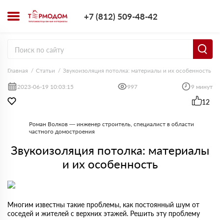
+7 (812) 509-4
+7 (812) 509-48-42
Заказать з
Главная
Статьи
Звукоизоляция потолка: материалы и их особенность
2023-06-19 10:03:15
997
9 минут
12
Роман Волков — инженер строитель, специалист в области
частного домостроения
Звукоизоляция потолка: материалы
и их особенность
Многим известны такие проблемы, как постоянный шум от
соседей и жителей с верхних этажей. Решить эту проблему