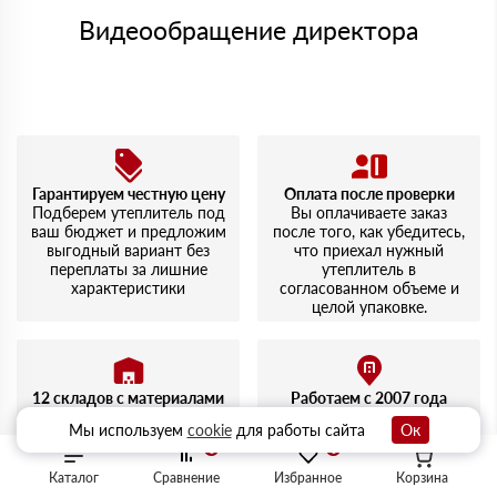
Видеообращение директора
Гарантируем честную цену
Оплата после проверки
Подберем утеплитель под
Вы оплачиваете заказ
ваш бюджет и предложим
после того, как убедитесь,
выгодный вариант без
что приехал нужный
переплаты за лишние
утеплитель в
характеристики
согласованном объеме и
целой упаковке.
12 складов с материалами
Работаем с 2007 года
Можно сразу купить
За годы работы
Мы используем
cookie
для работы сайта
Ок
утеплитель,
выстроили стабильные
0
0
пароизоляцию,
поставки строительных
гидроизоляцию, крепеж,
материалов
Каталог
Сравнение
Избранное
Корзина
монтажные ленты и