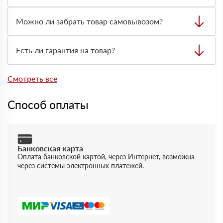
Да, доставляем строительные материалы на объект.
Стоимость и сроки зависят от адреса, объёма заказа,
Можно ли забрать товар самовывозом?
типа материала и нужной техники для разгрузки.
Да, самовывоз возможен со склада. Товар выдают
только по предварительно оформленной заявке через
Есть ли гарантия на товар?
менеджера.
Да, на товары действует гарантия производителя. При
отгрузке можно получить документы, подтверждающие
Смотреть все
качество и соответствие продукции.
Способ оплаты
Банковская карта
Оплата банковской картой, через Интернет, возможна
через системы электронных платежей.