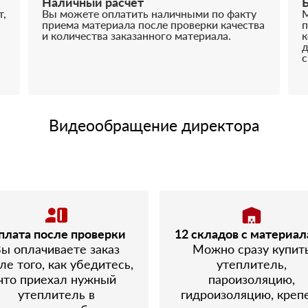
Наличный расчёт
т,
Вы можете оплатить наличными по факту
М
приема материала после проверки качества
п
и количества заказанного материала.
к
д
с
Видеообращение директора
плата после проверки
12 складов с материа
ы оплачиваете заказ
Можно сразу купит
ле того, как убедитесь,
утеплитель,
что приехал нужный
пароизоляцию,
утеплитель в
гидроизоляцию, креп