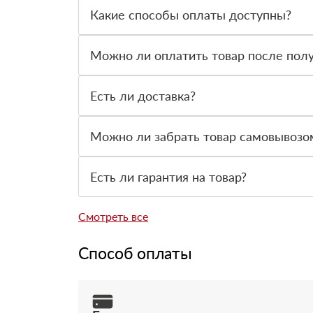
Какие способы оплаты доступны?
Можно оплатить заказ наличными, картой или 
оформлении заявки.
Можно ли оплатить товар после пол
Да, по большинству заказов доступна оплата по
Есть ли доставка?
Да, доставляем строительные материалы на объе
Можно ли забрать товар самовывозо
Да, самовывоз возможен со склада. Товар выд
Есть ли гарантия на товар?
Да, на товары действует гарантия производит
Смотреть все
Способ оплаты