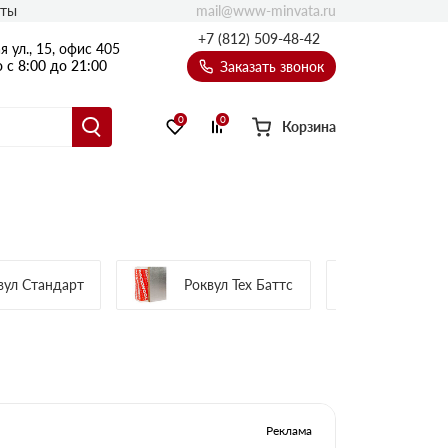
mail@www-minvata.ru
кты
+7 (812) 509-48-42
 ул., 15, офис 405
 с 8:00 до 21:00
Заказать звонок
0
0
Корзина
Роквул 
вул Стандарт
Роквул Тех Баттс
Баттс
Реклама