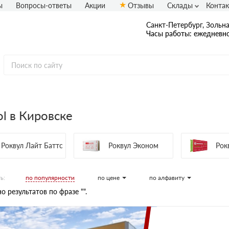
ы
Вопросы-ответы
Акции
Отзывы
Склады
Конта
Санкт-Петербург, Зольная
Часы работы: ежедневно
l в Кировске
Роквул Лайт Баттс
Роквул Эконом
Рок
по популярности
по цене
по алфавиту
ь:
о результатов по фразе "".