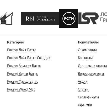
Категории
Покупателям
Роквул Лайт Баттс
О компании
Роквул Лайт Баттс Скандик
Контакты
Роквул Акустик Баттс
Доставка и оплата
Роквул Венти Баттс
Вопросы-ответы
Роквул Фасад Баттс
Акции
Роквул Wired Mat
Статьи
Сертификаты
Гарантии