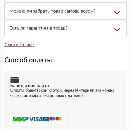
Да, доставляем строительные материалы на объект.
Стоимость и сроки зависят от адреса, объёма заказа,
Можно ли забрать товар самовывозом?
типа материала и нужной техники для разгрузки.
Да, самовывоз возможен со склада. Товар выдают
только по предварительно оформленной заявке через
Есть ли гарантия на товар?
менеджера.
Да, на товары действует гарантия производителя. При
отгрузке можно получить документы, подтверждающие
Смотреть все
качество и соответствие продукции.
Способ оплаты
Банковская карта
Оплата банковской картой, через Интернет, возможна
через системы электронных платежей.