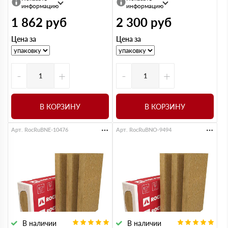
информацию
информацию
1 862
руб
2 300
руб
Цена за
Цена за
-
+
-
+
В КОРЗИНУ
В КОРЗИНУ
Арт. RocRuBNE-10476
Арт. RocRuBNO-9494
В наличии
В наличии