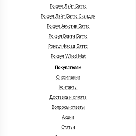
Роквул Лайт Баттс
Роквул Лайт Баттс Скандик
Роквул Акустик Баттс
Роквул Венти Баттс
Роквул Фасад Баттс
Роквул Wired Mat
Покупателям
О компании
Контакты
Доставка и оплата
Вопросы-ответы
Акции
Статьи