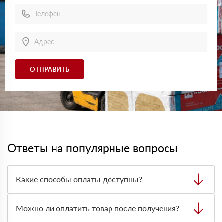
ОТПРАВИТЬ
Ответы на популярные вопросы
Какие способы оплаты доступны?
Можно оплатить заказ наличными, картой или
безналичным переводом на расчётный счёт. Формат
Можно ли оплатить товар после получения?
оплаты лучше заранее согласовать с менеджером при