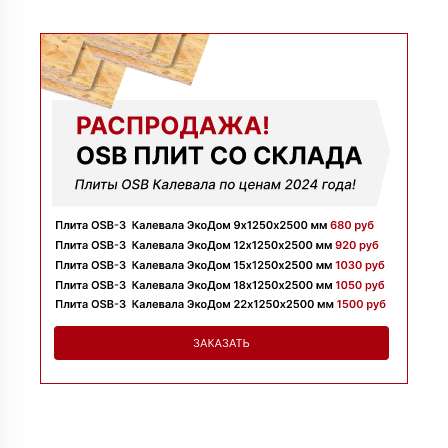
09 июля 2025
Заказывала утеплитель для перекрытий. Менеджер
Денис объяснил разницу между материалами и помог
выбрать. Взяли оптимальный вариант по цене.
Доставили без задержек
Алексей
13 июня 2025
Всё супер, утеплитель упакован хорошо, спасибо
Николай
06 июня 2025
Цена устроила, привезли вовремя все устроило, спасибо!
Владимир
05 июня 2025
Обыскались определенный утеплитель роквул, спасибо
менеджеру Алёне с организацией доставки с разных
складов к назначенному дню
Николай
28 мая 2025
Начал сотрудничать недавно, нареканий вообще нет,
работаю уже напрямую с менеджером, что удобно.
Просто делаю запрос по объему и срокам
Иван
20 мая 2025
Брали утеплитель несколькими партиями, на той неделе
получили вторую. Всё супер
Владимир
12 мая 2025