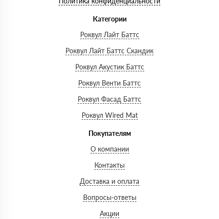
Политика конфиденциальности
Категории
Роквул Лайт Баттс
Роквул Лайт Баттс Скандик
Роквул Акустик Баттс
Роквул Венти Баттс
Роквул Фасад Баттс
Роквул Wired Mat
Покупателям
О компании
Контакты
Доставка и оплата
Вопросы-ответы
Акции