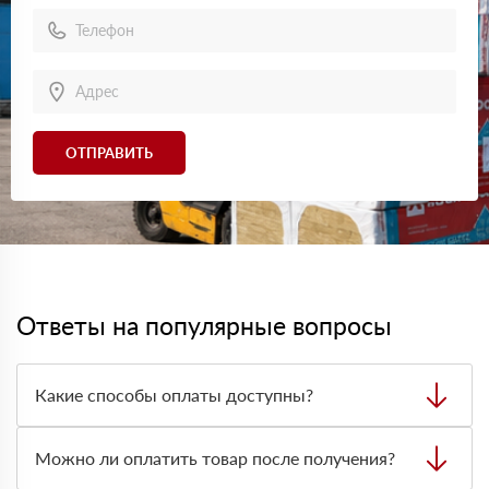
ОТПРАВИТЬ
Ответы на популярные вопросы
Какие способы оплаты доступны?
Можно оплатить заказ наличными, картой или
безналичным переводом на расчётный счёт. Формат
Можно ли оплатить товар после получения?
оплаты лучше заранее согласовать с менеджером при