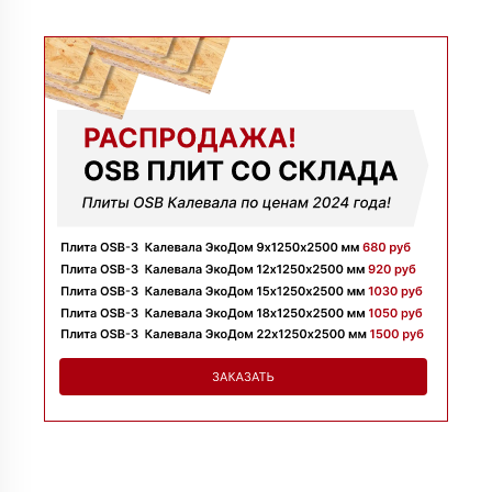
09 июля 2025
Заказывала утеплитель для перекрытий. Менеджер
Денис объяснил разницу между материалами и помог
выбрать. Взяли оптимальный вариант по цене.
Доставили без задержек
Алексей
13 июня 2025
Всё супер, утеплитель упакован хорошо, спасибо
Николай
06 июня 2025
Цена устроила, привезли вовремя все устроило, спасибо!
Владимир
05 июня 2025
Обыскались определенный утеплитель роквул, спасибо
менеджеру Алёне с организацией доставки с разных
складов к назначенному дню
Николай
28 мая 2025
Начал сотрудничать недавно, нареканий вообще нет,
работаю уже напрямую с менеджером, что удобно.
Просто делаю запрос по объему и срокам
Иван
20 мая 2025
Брали утеплитель несколькими партиями, на той неделе
получили вторую. Всё супер
Владимир
12 мая 2025