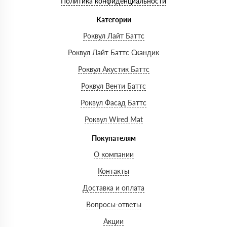
Политика конфиденциальности
Категории
Роквул Лайт Баттс
Роквул Лайт Баттс Скандик
Роквул Акустик Баттс
Роквул Венти Баттс
Роквул Фасад Баттс
Роквул Wired Mat
Покупателям
О компании
Контакты
Доставка и оплата
Вопросы-ответы
Акции