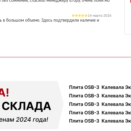
 без сомнений, спасибо менеджеру Егору, очень понятно
14 марта 2026
ль в большом объеме. Здесь подтвердили наличие и
остило работу
03 марта 2026
огли разобратсья, менеджеры быстро связались и
02 февраля 2026
шой, но отношение нормальное, наверное будем
18 ноября 2025
ервые покупал, быстро отработали заявку и уже на
ть работы
12 октября 2025
али с другими поставщиками, здесь получилось
чения, муж принял доставку и только потом оплатил
01 сентября 2025
ек и больше сказать нечего, четко и по делу
09 июля 2025