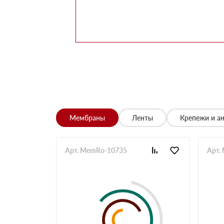
Заказывала утеплитель для перекрытий. Мене
помог выбрать. Взяли оптимальный вариант по 
Алексей
Всё супер, утеплитель упакован хорошо, спасиб
Николай
Цена устроила, привезли вовремя все устроило,
Владимир
Обыскались определенный утеплитель роквул, 
разных складов к назначенному дню
Николай
Мембраны
Ленты
Крепежи и а
Начал сотрудничать недавно, нареканий вообщ
Просто делаю запрос по объему и срокам
Иван
Арт. MemRo-10735
Арт.
Брали утеплитель несколькими партиями, на то
Владимир
Заказывали с самовывозом, по качеству вопрос
складу, навигатор не туда завёл. Позвонили ме
ребята на месте помогли загрузить
Павел