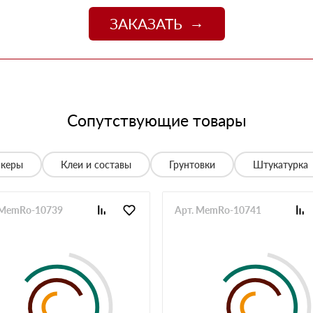
джер Денис объяснил разницу между материалами и
цене. Доставили без задержек
ЗАКАЗАТЬ
13 июня 2025
о
06 июня 2025
 спасибо!
05 июня 2025
Сопутствующие товары
спасибо менеджеру Алёне с организацией доставки с
28 мая 2025
нкеры
Клеи и составы
Грунтовки
Штукатурка
е нет, работаю уже напрямую с менеджером, что удобно.
20 мая 2025
 MemRo-10739
Арт. MemRo-10741
й неделе получили вторую. Всё супер
12 мая 2025
ов нет. Единственное неудобство было с проездом к
неджеру, объяснил нормально. Забрали без проблем,
12 мая 2025