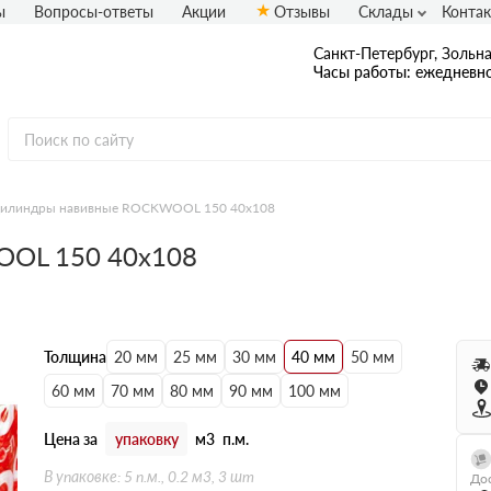
ы
Вопросы-ответы
Акции
Отзывы
Склады
Конта
Санкт-Петербург, Зольная
Часы работы: ежедневно
илиндры навивные ROCKWOOL 150 40х108
OL 150 40х108
Толщина
20 мм
25 мм
30 мм
40 мм
50 мм
60 мм
70 мм
80 мм
90 мм
100 мм
Цена за
упаковку
м3
п.м.
В упаковке: 5 п.м., 0.2 м3, 3 шт
Дос