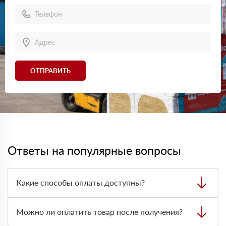
ОТПРАВИТЬ
Ответы на популярные вопросы
Какие способы оплаты доступны?
Можно оплатить заказ наличными, картой или
безналичным переводом на расчётный счёт. Формат
Можно ли оплатить товар после получения?
оплаты лучше заранее согласовать с менеджером при