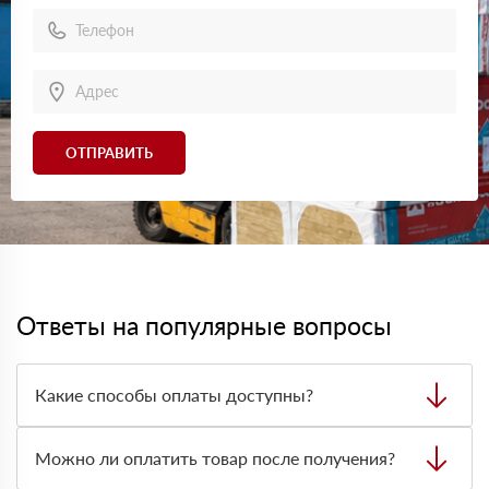
ОТПРАВИТЬ
Ответы на популярные вопросы
Какие способы оплаты доступны?
Можно оплатить заказ наличными, картой или
безналичным переводом на расчётный счёт. Формат
Можно ли оплатить товар после получения?
оплаты лучше заранее согласовать с менеджером при