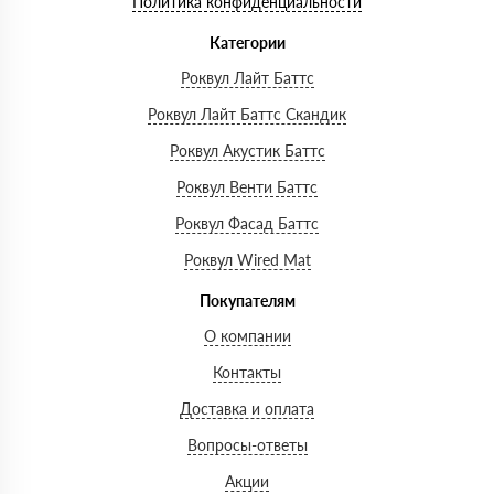
Политика конфиденциальности
Категории
Роквул Лайт Баттс
Роквул Лайт Баттс Скандик
Роквул Акустик Баттс
Роквул Венти Баттс
Роквул Фасад Баттс
Роквул Wired Mat
Покупателям
О компании
Контакты
Доставка и оплата
Вопросы-ответы
Акции