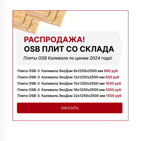
09 июля 2025
Заказывала утеплитель для перекрытий. Менеджер
Денис объяснил разницу между материалами и помог
выбрать. Взяли оптимальный вариант по цене.
Доставили без задержек
Алексей
13 июня 2025
Всё супер, утеплитель упакован хорошо, спасибо
Николай
06 июня 2025
Цена устроила, привезли вовремя все устроило, спасибо!
Владимир
05 июня 2025
Обыскались определенный утеплитель роквул, спасибо
менеджеру Алёне с организацией доставки с разных
складов к назначенному дню
Николай
28 мая 2025
Начал сотрудничать недавно, нареканий вообще нет,
работаю уже напрямую с менеджером, что удобно.
Просто делаю запрос по объему и срокам
Иван
20 мая 2025
Брали утеплитель несколькими партиями, на той неделе
получили вторую. Всё супер
Владимир
12 мая 2025