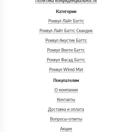
Политика конфиденциальности
Категории
Роквул Лайт Баттс
Роквул Лайт Баттс Скандик
Роквул Акустик Баттс
Роквул Венти Баттс
Роквул Фасад Баттс
Роквул Wired Mat
Покупателям
О компании
Контакты
Доставка и оплата
Вопросы-ответы
Акции