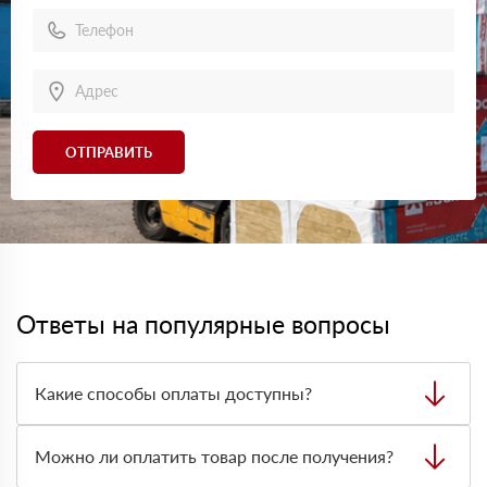
ОТПРАВИТЬ
Ответы на популярные вопросы
Какие способы оплаты доступны?
Можно оплатить заказ наличными, картой или
безналичным переводом на расчётный счёт. Формат
Можно ли оплатить товар после получения?
оплаты лучше заранее согласовать с менеджером при