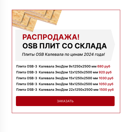
09 июля 2025
Заказывала утеплитель для перекрытий. Менеджер
Денис объяснил разницу между материалами и помог
выбрать. Взяли оптимальный вариант по цене.
Доставили без задержек
Алексей
13 июня 2025
Всё супер, утеплитель упакован хорошо, спасибо
Николай
06 июня 2025
Цена устроила, привезли вовремя все устроило, спасибо!
Владимир
05 июня 2025
Обыскались определенный утеплитель роквул, спасибо
менеджеру Алёне с организацией доставки с разных
складов к назначенному дню
Николай
28 мая 2025
Начал сотрудничать недавно, нареканий вообще нет,
работаю уже напрямую с менеджером, что удобно.
Просто делаю запрос по объему и срокам
Иван
20 мая 2025
Брали утеплитель несколькими партиями, на той неделе
получили вторую. Всё супер
Владимир
12 мая 2025