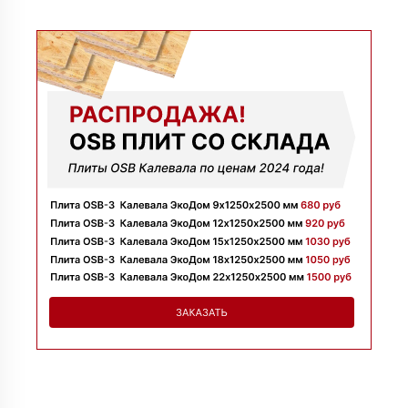
09 июля 2025
Заказывала утеплитель для перекрытий. Менеджер
Денис объяснил разницу между материалами и помог
выбрать. Взяли оптимальный вариант по цене.
Доставили без задержек
Алексей
13 июня 2025
Всё супер, утеплитель упакован хорошо, спасибо
Николай
06 июня 2025
Цена устроила, привезли вовремя все устроило, спасибо!
Владимир
05 июня 2025
Обыскались определенный утеплитель роквул, спасибо
менеджеру Алёне с организацией доставки с разных
складов к назначенному дню
Николай
28 мая 2025
Начал сотрудничать недавно, нареканий вообще нет,
работаю уже напрямую с менеджером, что удобно.
Просто делаю запрос по объему и срокам
Иван
20 мая 2025
Брали утеплитель несколькими партиями, на той неделе
получили вторую. Всё супер
Владимир
12 мая 2025