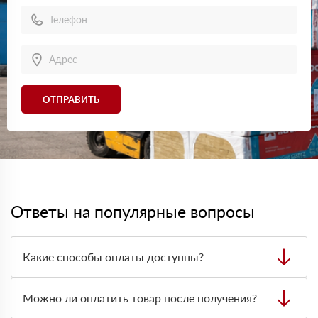
ОТПРАВИТЬ
Ответы на популярные вопросы
Какие способы оплаты доступны?
Можно оплатить заказ наличными, картой или
безналичным переводом на расчётный счёт. Формат
Можно ли оплатить товар после получения?
оплаты лучше заранее согласовать с менеджером при