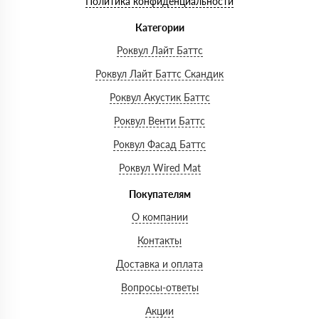
Политика конфиденциальности
Категории
Роквул Лайт Баттс
Роквул Лайт Баттс Скандик
Роквул Акустик Баттс
Роквул Венти Баттс
Роквул Фасад Баттс
Роквул Wired Mat
Покупателям
О компании
Контакты
Доставка и оплата
Вопросы-ответы
Акции