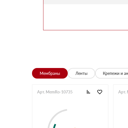
Марина
Заказывала утеплитель для перекрытий. Мене
помог выбрать. Взяли оптимальный вариант по 
Алексей
Всё супер, утеплитель упакован хорошо, спасиб
Николай
Цена устроила, привезли вовремя все устроило,
Владимир
Обыскались определенный утеплитель роквул, 
разных складов к назначенному дню
Николай
Мембраны
Ленты
Крепежи и а
Начал сотрудничать недавно, нареканий вообщ
Просто делаю запрос по объему и срокам
Иван
Арт. MemRo-10735
Арт.
Брали утеплитель несколькими партиями, на то
Владимир
Заказывали с самовывозом, по качеству вопрос
складу, навигатор не туда завёл. Позвонили ме
ребята на месте помогли загрузить
Павел