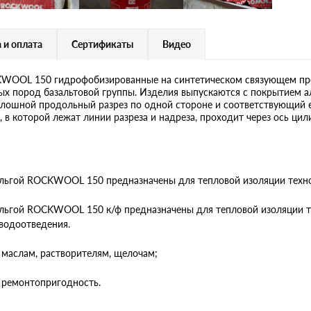
 и оплата
Сертификаты
Видео
OOL 150 гидрофобизированные на синтетическом связующем пре
ных пород базальтовой группы. Изделия выпускаются с покрытием
шной продольный разрез по одной стороне и соответствующий е
 в которой лежат линии разреза и надреза, проходит через ось цил
ьгой ROCKWOOL 150 предназначены для тепловой изоляции техно
ьгой ROCKWOOL 150 к/ф предназначены для тепловой изоляции тру
водоотведения.
 маслам, растворителям, щелочам;
 ремонтопригодность.