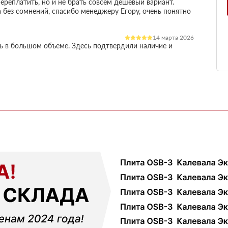
ереплатить, но и не брать совсем дешевый вариант.
 без сомнений, спасибо менеджеру Егору, очень понятно
14 марта 2026
ль в большом объеме. Здесь подтвердили наличие и
остило работу
03 марта 2026
огли разобратсья, менеджеры быстро связались и
02 февраля 2026
шой, но отношение нормальное, наверное будем
18 ноября 2025
ервые покупал, быстро отработали заявку и уже на
ть работы
12 октября 2025
али с другими поставщиками, здесь получилось
чения, муж принял доставку и только потом оплатил
01 сентября 2025
ек и больше сказать нечего, четко и по делу