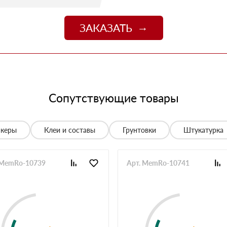
09 июля 2025
джер Денис объяснил разницу между материалами и
цене. Доставили без задержек
ЗАКАЗАТЬ
13 июня 2025
о
06 июня 2025
 спасибо!
05 июня 2025
Сопутствующие товары
спасибо менеджеру Алёне с организацией доставки с
28 мая 2025
нкеры
Клеи и составы
Грунтовки
Штукатурка
е нет, работаю уже напрямую с менеджером, что удобно.
20 мая 2025
 MemRo-10739
Арт. MemRo-10741
й неделе получили вторую. Всё супер
12 мая 2025
ов нет. Единственное неудобство было с проездом к
неджеру, объяснил нормально. Забрали без проблем,