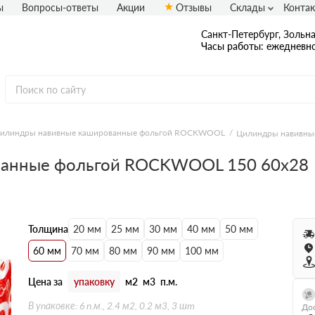
ы
Вопросы-ответы
Акции
Отзывы
Склады
Конта
Санкт-Петербург, Зольная
Часы работы: ежедневно
илиндры навивные кашированные фольгой ROCKWOOL
Цилиндры навивны
ванные фольгой ROCKWOOL 150 60х28
Толщина
20 мм
25 мм
30 мм
40 мм
50 мм
60 мм
70 мм
80 мм
90 мм
100 мм
Цена за
упаковку
м2
м3
п.м.
В упаковке: 6 п.м., 2.4 м2, 0.2 м3, 3 шт
Дос