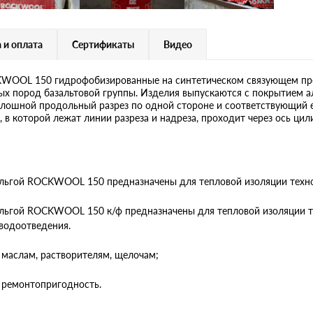
 и оплата
Сертификаты
Видео
OOL 150 гидрофобизированные на синтетическом связующем пре
ных пород базальтовой группы. Изделия выпускаются с покрытием
шной продольный разрез по одной стороне и соответствующий е
 в которой лежат линии разреза и надреза, проходит через ось цил
ьгой ROCKWOOL 150 предназначены для тепловой изоляции техно
ьгой ROCKWOOL 150 к/ф предназначены для тепловой изоляции тру
водоотведения.
 маслам, растворителям, щелочам;
 ремонтопригодность.