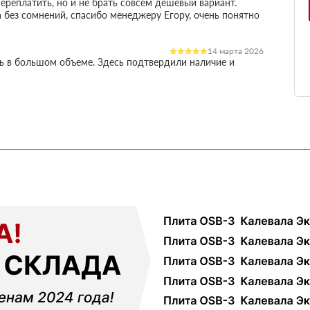
ереплатить, но и не брать совсем дешевый вариант.
 без сомнений, спасибо менеджеру Егору, очень понятно
14 марта 2026
ль в большом объеме. Здесь подтвердили наличие и
остило работу
03 марта 2026
огли разобратсья, менеджеры быстро связались и
02 февраля 2026
шой, но отношение нормальное, наверное будем
18 ноября 2025
ервые покупал, быстро отработали заявку и уже на
ть работы
12 октября 2025
али с другими поставщиками, здесь получилось
чения, муж принял доставку и только потом оплатил
01 сентября 2025
ек и больше сказать нечего, четко и по делу