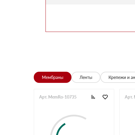
Марина
Заказывала утеплитель для перекрытий. Мене
помог выбрать. Взяли оптимальный вариант по 
Алексей
Всё супер, утеплитель упакован хорошо, спасиб
Николай
Цена устроила, привезли вовремя все устроило,
Владимир
Обыскались определенный утеплитель роквул, 
разных складов к назначенному дню
Николай
Мембраны
Ленты
Крепежи и а
Начал сотрудничать недавно, нареканий вообщ
Просто делаю запрос по объему и срокам
Иван
Арт. MemRo-10735
Арт.
Брали утеплитель несколькими партиями, на то
Владимир
Заказывали с самовывозом, по качеству вопрос
складу, навигатор не туда завёл. Позвонили ме
ребята на месте помогли загрузить
Павел