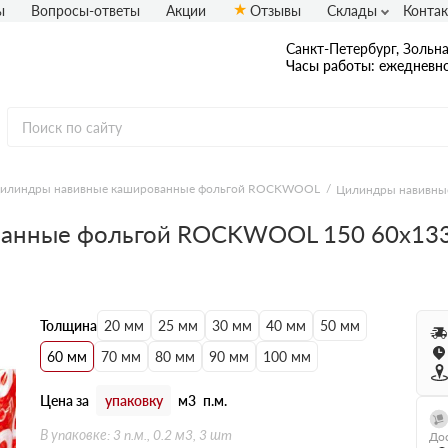
ы
Вопросы-ответы
Акции
Отзывы
Склады
Конта
Санкт-Петербург, Зольная
Часы работы: ежедневно
илиндры навивные кашированные фольгой ROCKWOOL
Цилиндры навивны
ванные фольгой ROCKWOOL 150 60х13
Толщина
20 мм
25 мм
30 мм
40 мм
50 мм
60 мм
70 мм
80 мм
90 мм
100 мм
Цена за
упаковку
м3
п.м.
В упаковке: 3 п.м., 0.2 м3, 3 шт
Дос