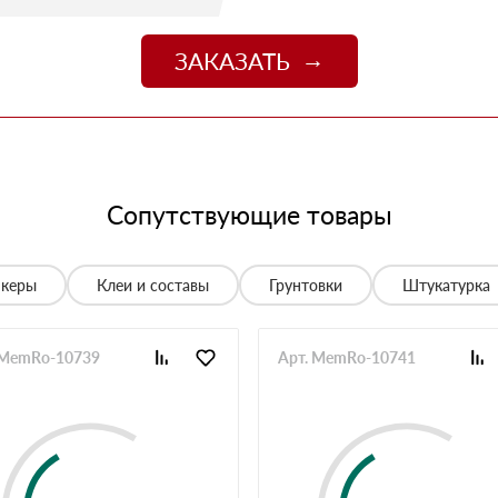
09 июля 2025
джер Денис объяснил разницу между материалами и
цене. Доставили без задержек
ЗАКАЗАТЬ
13 июня 2025
о
06 июня 2025
 спасибо!
05 июня 2025
Сопутствующие товары
спасибо менеджеру Алёне с организацией доставки с
28 мая 2025
нкеры
Клеи и составы
Грунтовки
Штукатурка
е нет, работаю уже напрямую с менеджером, что удобно.
20 мая 2025
 MemRo-10739
Арт. MemRo-10741
й неделе получили вторую. Всё супер
12 мая 2025
ов нет. Единственное неудобство было с проездом к
неджеру, объяснил нормально. Забрали без проблем,