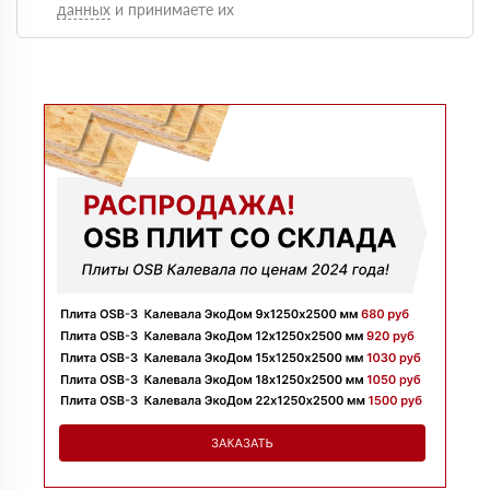
данных
и принимаете их
Оформили быстро, доставку сделали без задержек и
больше сказать нечего, четко и по делу
Марина
09 июля 2025
Заказывала утеплитель для перекрытий. Менеджер
Денис объяснил разницу между материалами и помог
выбрать. Взяли оптимальный вариант по цене.
Доставили без задержек
Алексей
13 июня 2025
Всё супер, утеплитель упакован хорошо, спасибо
Николай
06 июня 2025
Цена устроила, привезли вовремя все устроило, спасибо!
Владимир
05 июня 2025
Обыскались определенный утеплитель роквул, спасибо
менеджеру Алёне с организацией доставки с разных
складов к назначенному дню
Николай
28 мая 2025
Начал сотрудничать недавно, нареканий вообще нет,
работаю уже напрямую с менеджером, что удобно.
Просто делаю запрос по объему и срокам
Иван
20 мая 2025