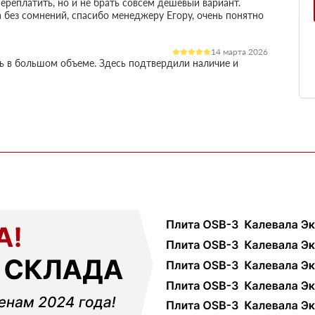
ереплатить, но и не брать совсем дешевый вариант.
 без сомнений, спасибо менеджеру Егору, очень понятно
14 марта 2026
ль в большом объеме. Здесь подтвердили наличие и
остило работу
03 марта 2026
огли разобратсья, менеджеры быстро связались и
02 февраля 2026
шой, но отношение нормальное, наверное будем
18 ноября 2025
ервые покупал, быстро отработали заявку и уже на
ть работы
12 октября 2025
али с другими поставщиками, здесь получилось
чения, муж принял доставку и только потом оплатил
01 сентября 2025
ек и больше сказать нечего, четко и по делу