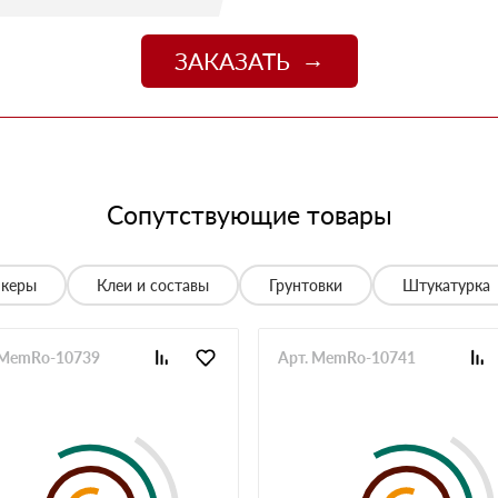
09 июля 2025
джер Денис объяснил разницу между материалами и
цене. Доставили без задержек
ЗАКАЗАТЬ
13 июня 2025
о
06 июня 2025
 спасибо!
05 июня 2025
Сопутствующие товары
спасибо менеджеру Алёне с организацией доставки с
28 мая 2025
нкеры
Клеи и составы
Грунтовки
Штукатурка
е нет, работаю уже напрямую с менеджером, что удобно.
20 мая 2025
 MemRo-10739
Арт. MemRo-10741
й неделе получили вторую. Всё супер
12 мая 2025
ов нет. Единственное неудобство было с проездом к
неджеру, объяснил нормально. Забрали без проблем,