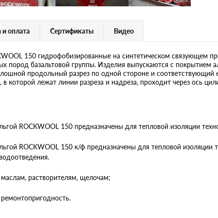
 и оплата
Сертификаты
Видео
OOL 150 гидрофобизированные на синтетическом связующем пре
ных пород базальтовой группы. Изделия выпускаются с покрытием
шной продольный разрез по одной стороне и соответствующий е
 в которой лежат линии разреза и надреза, проходит через ось цил
ьгой ROCKWOOL 150 предназначены для тепловой изоляции техно
ьгой ROCKWOOL 150 к/ф предназначены для тепловой изоляции тру
водоотведения.
 маслам, растворителям, щелочам;
 ремонтопригодность.