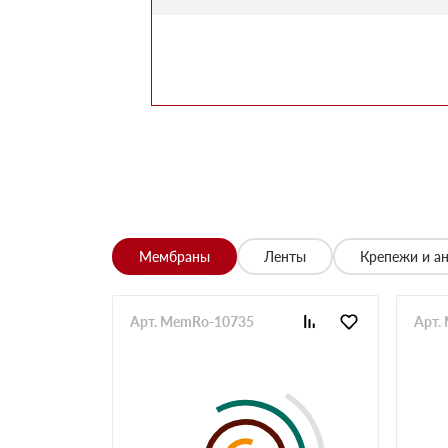
Марина
Заказывала утеплитель для перекрытий. Мене
помог выбрать. Взяли оптимальный вариант по 
Алексей
Всё супер, утеплитель упакован хорошо, спасиб
Николай
Цена устроила, привезли вовремя все устроило,
Владимир
Обыскались определенный утеплитель роквул, 
разных складов к назначенному дню
Николай
Мембраны
Ленты
Крепежи и а
Начал сотрудничать недавно, нареканий вообщ
Просто делаю запрос по объему и срокам
Иван
Арт. MemRo-10735
Арт.
Брали утеплитель несколькими партиями, на то
Владимир
Заказывали с самовывозом, по качеству вопрос
складу, навигатор не туда завёл. Позвонили ме
ребята на месте помогли загрузить
Павел