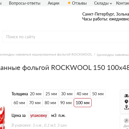
ы
Вопросы-ответы
Акции
Отзывы
Склады
Конта
Санкт-Петербург, Зольная
Часы работы: ежедневно
илиндры навивные кашированные фольгой ROCKWOOL
Цилиндры навивны
ванные фольгой ROCKWOOL 150 100х4
Толщина
20 мм
25 мм
30 мм
40 мм
50 мм
60 мм
70 мм
80 мм
90 мм
100 мм
Цена за
упаковку
м3
п.м.
В упаковке: 3 п.м., 0.2 м3, 3 шт
Дос