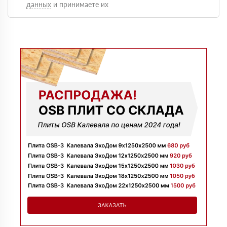
данных
и принимаете их
Оформили быстро, доставку сделали без задержек и
больше сказать нечего, четко и по делу
Марина
09 июля 2025
Заказывала утеплитель для перекрытий. Менеджер
Денис объяснил разницу между материалами и помог
выбрать. Взяли оптимальный вариант по цене.
Доставили без задержек
Алексей
13 июня 2025
Всё супер, утеплитель упакован хорошо, спасибо
Николай
06 июня 2025
Цена устроила, привезли вовремя все устроило, спасибо!
Владимир
05 июня 2025
Обыскались определенный утеплитель роквул, спасибо
менеджеру Алёне с организацией доставки с разных
складов к назначенному дню
Николай
28 мая 2025
Начал сотрудничать недавно, нареканий вообще нет,
работаю уже напрямую с менеджером, что удобно.
Просто делаю запрос по объему и срокам
Иван
20 мая 2025