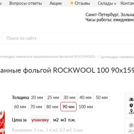
ы
Вопросы-ответы
Акции
Отзывы
Склады
Конта
Санкт-Петербург, Зольная
Часы работы: ежедневно
илиндры навивные кашированные фольгой ROCKWOOL
Цилиндры навивны
ванные фольгой ROCKWOOL 100 90х15
Толщина
20 мм
25 мм
30 мм
40 мм
50 мм
60 мм
70 мм
80 мм
90 мм
100 мм
Цена за
упаковку
м2
м3
п.м.
В упаковке: 2 п.м., 2.4 м2, 0.2 м3, 3 шт
Дос