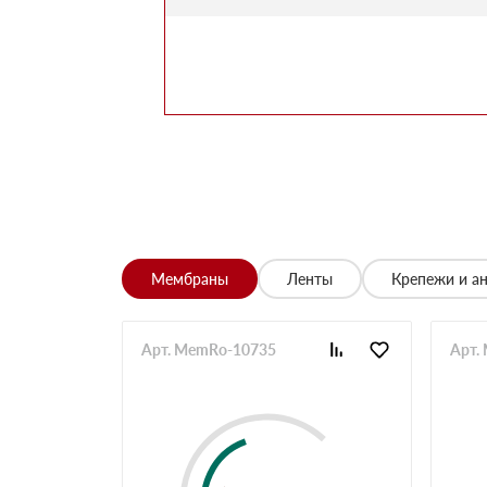
Марина
Заказывала утеплитель для перекрытий. Мене
помог выбрать. Взяли оптимальный вариант по 
Алексей
Всё супер, утеплитель упакован хорошо, спасиб
Николай
Цена устроила, привезли вовремя все устроило,
Владимир
Обыскались определенный утеплитель роквул, 
разных складов к назначенному дню
Николай
Мембраны
Ленты
Крепежи и а
Начал сотрудничать недавно, нареканий вообщ
Просто делаю запрос по объему и срокам
Иван
Арт. MemRo-10735
Арт.
Брали утеплитель несколькими партиями, на то
Владимир
Заказывали с самовывозом, по качеству вопрос
складу, навигатор не туда завёл. Позвонили ме
ребята на месте помогли загрузить
Павел