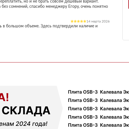
ереплатить, но и не брать совсем дешевый вариант.
 без сомнений, спасибо менеджеру Егору, очень понятно
14 марта 2026
ль в большом объеме. Здесь подтвердили наличие и
остило работу
03 марта 2026
огли разобратсья, менеджеры быстро связались и
02 февраля 2026
шой, но отношение нормальное, наверное будем
18 ноября 2025
ервые покупал, быстро отработали заявку и уже на
ть работы
12 октября 2025
али с другими поставщиками, здесь получилось
чения, муж принял доставку и только потом оплатил
01 сентября 2025
ек и больше сказать нечего, четко и по делу