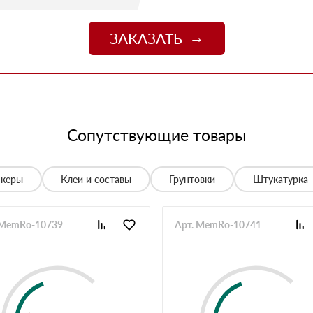
09 июля 2025
джер Денис объяснил разницу между материалами и
цене. Доставили без задержек
ЗАКАЗАТЬ
13 июня 2025
о
06 июня 2025
 спасибо!
05 июня 2025
Сопутствующие товары
спасибо менеджеру Алёне с организацией доставки с
28 мая 2025
нкеры
Клеи и составы
Грунтовки
Штукатурка
е нет, работаю уже напрямую с менеджером, что удобно.
20 мая 2025
 MemRo-10739
Арт. MemRo-10741
й неделе получили вторую. Всё супер
12 мая 2025
ов нет. Единственное неудобство было с проездом к
неджеру, объяснил нормально. Забрали без проблем,