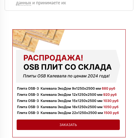
данных
и принимаете их
Оформили быстро, доставку сделали без задержек и
больше сказать нечего, четко и по делу
Марина
09 июля 2025
Заказывала утеплитель для перекрытий. Менеджер
Денис объяснил разницу между материалами и помог
выбрать. Взяли оптимальный вариант по цене.
Доставили без задержек
Алексей
13 июня 2025
Всё супер, утеплитель упакован хорошо, спасибо
Николай
06 июня 2025
Цена устроила, привезли вовремя все устроило, спасибо!
Владимир
05 июня 2025
Обыскались определенный утеплитель роквул, спасибо
менеджеру Алёне с организацией доставки с разных
складов к назначенному дню
Николай
28 мая 2025
Начал сотрудничать недавно, нареканий вообще нет,
работаю уже напрямую с менеджером, что удобно.
Просто делаю запрос по объему и срокам
Иван
20 мая 2025